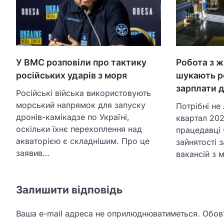
Робота з ж
У ВМС розповіли про тактику
шукають ро
російських ударів з моря
зарплати 
Російські війська використовують
морський напрямок для запуску
Потрібні не
дронів-камікадзе по Україні,
квартал 202
оскільки їхнє перехоплення над
працедавці
акваторією є складнішим. Про це
зайнятості 
заявив…
вакансій з
Залишити відповідь
Ваша e-mail адреса не оприлюднюватиметься.
Обов’