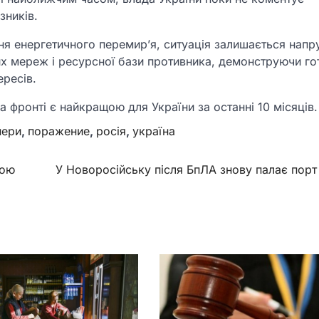
зників.
я енергетичного перемир’я, ситуація залишається нап
них мереж і ресурсної бази противника, демонструючи го
ересів.
 фронті є найкращою для України за останні 10 місяців.
нери
,
поражение
,
росія
,
україна
дою
У Новоросійську після БпЛА знову палає порт