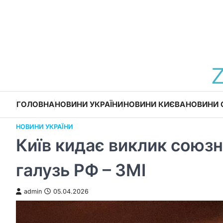
Перейти
до
вмісту
ГОЛОВНА
НОВИНИ УКРАЇНИ
НОВИНИ КИЄВА
НОВИНИ 
НОВИНИ УКРАЇНИ
Київ кидає виклик союз
галузь РФ – ЗМІ
admin
05.04.2026