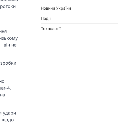
протоки
Новини України
Події
Технології
ння
лизькому
– він не
озробки
но
ar-4.
їна
и удари
и щодо