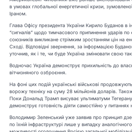
в умовах глобальної енергетичної кризи, зумовлено
Іраном.
Глава Офісу президента України Кирило Буданов в і
“сигналів” щодо тимчасового припинення ударів по
союзників викликане стрімким зростанням цін на 
Сході. Відповідні звернення, за інформацією Буданов
уточнив, як і те, чи буде Україна змінювати свою так
Водночас Україна демонструє прихильність до власн
вітчизняного озброєння.
На фоні цих подій українські військові продовжують
ворожу техніку на суму 28 мільйонів доларів. Тако
Поки Дональд Трамп висуває ультиматуми Тегерану,
демонструє готовність діяти самостійно у питаннях 
Володимир Зеленський уже заявив про принцип дзерк
по їхній інфраструктурі лише у випадку аналогічног
можливості оголошення Росією загальної мобілізац