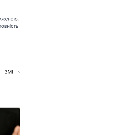
руженою.
товність
 – ЗМІ
⟶