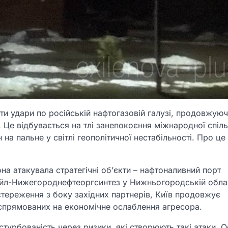
ти удари по російській нафтогазовій галузі, продовжую
. Це відбувається на тлі занепокоєння міжнародної спіл
на пальне у світлі геополітичної нестабільності. Про це
на атакувала стратегічні об’єкти – нафтоналивний порт
йл-Нижегороднефтеоргсинтез у Нижньогородській облас
тереження з боку західних партнерів, Київ продовжує
, спрямованих на економічне ослаблення агресора.
турбованість через ризики, які створюють такі атаки. 