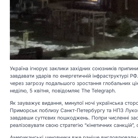
Україна ігнорує заклики західних союзників припини
завдавати ударів по енергетичній інфраструктурі РФ
через загрозу подальшого зростання глобальних цін 
неділю, 5 квітня, повідомляє The Telegraph.
Як зауважує видання, минулої ночі українська сторо
Приморськ поблизу Санкт-Петербургу та НПЗ Луко
завдавши суттєвих пошкоджень. Попри численні зас
реалізовувати свою стратегію “кінетичних санкцій”
Американські чиновники вже раніше висловлювали с