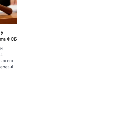
 у
ента ФСБ
би
 з
в агент
ерезні