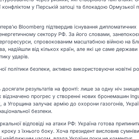
ї конфліктом у Перській затоці та блокадою Ормузької 
нтерв’ю Bloomberg підтвердив існування дипломатичних
 енергетичному сектору РФ. За його словами, занепокоє
енергоресурси, спровокованим масштабною війною на Б
а, надійшли від кількох країн, але які це саме держави 
тику ударів.
ої політики безпеки, активно використовуючи новітні р
 досягати результатів на фронті: лише за одну ніч знище
ж відзначено прогрес у створенні нових бронемашин Ingu
 а Угорщина залучає армію до охорони газогонів, Укра
національної безпеки.
альної відповіді на атаки РФ: Україна готова припинит
о кроку з їхнього боку. Хоча президент висловив сумнів
ії найближчим часом, влада України поки не коментує