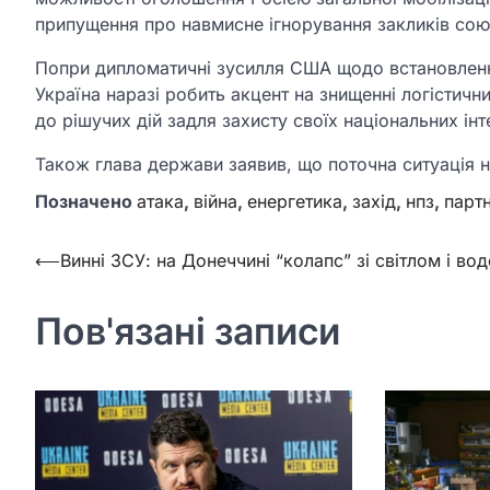
припущення про навмисне ігнорування закликів сою
Попри дипломатичні зусилля США щодо встановленн
Україна наразі робить акцент на знищенні логістич
до рішучих дій задля захисту своїх національних інт
Також глава держави заявив, що поточна ситуація на
Позначено
атака
,
війна
,
енергетика
,
захід
,
нпз
,
парт
Навігація
⟵
Винні ЗСУ: на Донеччині “колапс” зі світлом і во
записів
Пов'язані записи