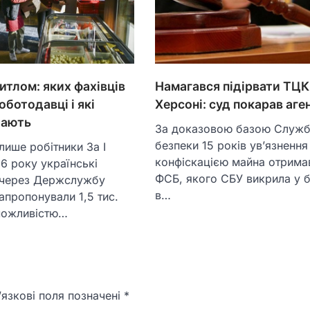
итлом: яких фахівців
Намагався підірвати ТЦК
ботодавці і які
Херсоні: суд покарав аг
дають
За доказовою базою Служ
безпеки 15 років ув’язнення
 лише робітники За І
конфіскацією майна отрима
6 року українські
ФСБ, якого СБУ викрила у б
 через Держслужбу
в…
запропонували 1,5 тис.
 можливістю…
язкові поля позначені
*