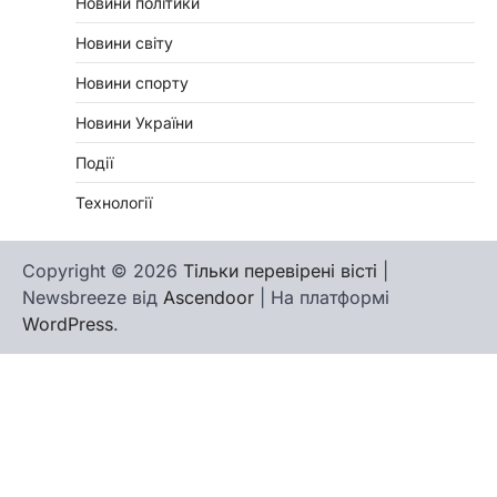
Новини політики
Новини світу
Новини спорту
Новини України
Події
Технології
Copyright © 2026
Тільки перевірені вісті
|
Newsbreeze від
Ascendoor
| На платформі
WordPress
.