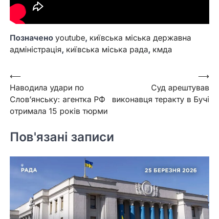
Позначено
youtube
,
київська міська державна
адміністрація
,
київська міська рада
,
кмда
Навігація
⟵
⟶
Наводила удари по
Суд арештував
записів
Слов’янську: агентка РФ
виконавця теракту в Бучі
отримала 15 років тюрми
Пов'язані записи