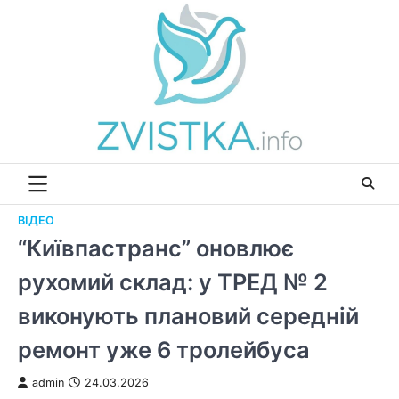
Перейти
до
вмісту
ВІДЕО
“Київпастранс” оновлює
рухомий склад: у ТРЕД № 2
виконують плановий середній
ремонт уже 6 тролейбуса
admin
24.03.2026