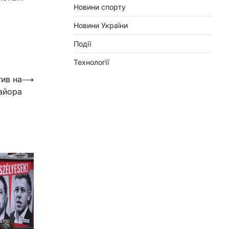
Новини спорту
Новини України
Події
Технології
тив на
⟶
майора