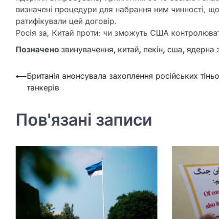
визначені процедури для набрання ним чинності, що с
ратифікували цей договір.
Росія за, Китай проти: чи зможуть США контролюва
Позначено
звинувачення
,
китай
,
пекін
,
сша
,
ядерна 
Навігація
⟵
Британія анонсувала захоплення російських тінь
танкерів
записів
Пов'язані записи