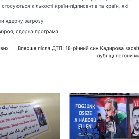
тосуються кількості країн-підписантів та країн, які
ти ядерну загрозу
зброя
,
ядерна програма
ових
Вперше після ДТП: 18-річний син Кадирова засві
публіці погони 