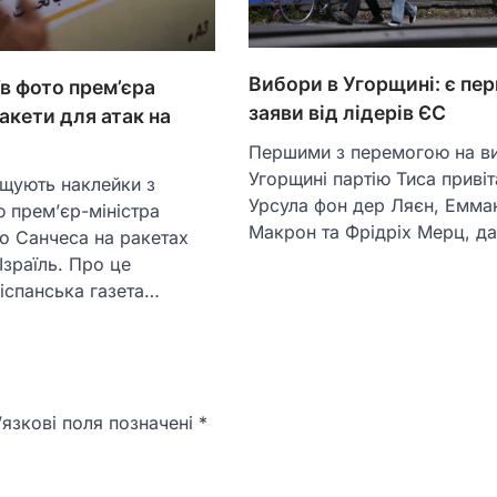
Вибори в Угорщині: є пер
їв фото прем’єра
заяви від лідерів ЄС
ракети для атак на
Першими з перемогою на в
Угорщині партію Тиса приві
іщують наклейки з
Урсула фон дер Ляєн, Емма
 прем’єр-міністра
Макрон та Фрідріх Мерц, 
ро Санчеса на ракетах
Ізраїль. Про це
іспанська газета…
язкові поля позначені
*