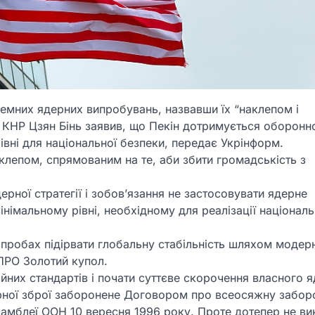
земних ядерних випробувань, назвавши їх “наклепом і
 КНР Цзян Бінь заявив, що Пекін дотримується оборонн
рівні для національної безпеки, передає Укрінформ.
аклепом, спрямованим на те, аби збити громадськість з
рної стратегії і зобов’язання не застосовувати ядерне
інімальному рівні, необхідному для реалізації національ
спробах підірвати глобальну стабільність шляхом модерн
 ПРО Золотий купол.
ійних стандартів і почати суттєве скорочення власного 
рної зброї заборонене Договором про всеосяжну забор
амблеї ООН 10 вересня 1996 року. Проте дотепер не ви