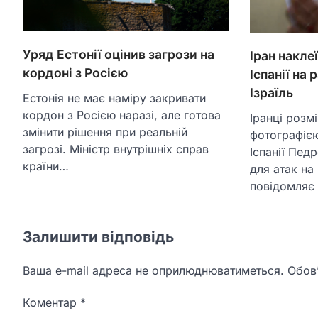
Уряд Естонії оцінив загрози на
Іран накле
кордоні з Росією
Іспанії на 
Ізраїль
Естонія не має наміру закривати
кордон з Росією наразі, але готова
Іранці розм
змінити рішення при реальній
фотографією
загрозі. Міністр внутрішніх справ
Іспанії Пед
країни…
для атак на 
повідомляє 
Залишити відповідь
Ваша e-mail адреса не оприлюднюватиметься.
Обов’
Коментар
*