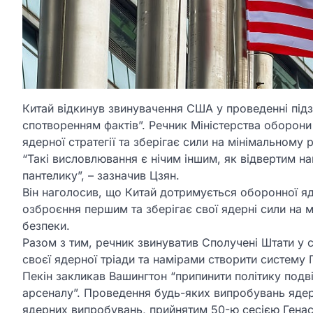
Китай відкинув звинувачення США у проведенні під
спотворенням фактів”. Речник Міністерства оборони
ядерної стратегії та зберігає сили на мінімальному 
“Такі висловлювання є нічим іншим, як відвертим н
пантелику”, – зазначив Цзян.
Він наголосив, що Китай дотримується оборонної яде
озброєння першим та зберігає свої ядерні сили на м
безпеки.
Разом з тим, речник звинуватив Сполучені Штати у 
своєї ядерної тріади та намірами створити систему
Пекін закликав Вашингтон “припинити політику подв
арсеналу”. Проведення будь-яких випробувань яде
ядерних випробувань, прийнятим 50-ю сесією Генас