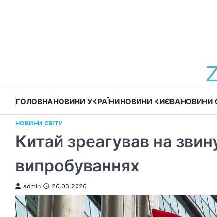
Перейти
до
вмісту
ГОЛОВНА
НОВИНИ УКРАЇНИ
НОВИНИ КИЄВА
НОВИНИ 
НОВИНИ СВІТУ
Китай зреагував на зви
випробуваннях
admin
26.03.2026