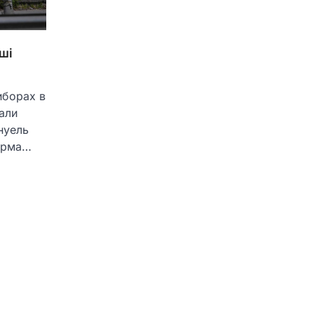
ші
иборах в
тали
нуель
дарма…