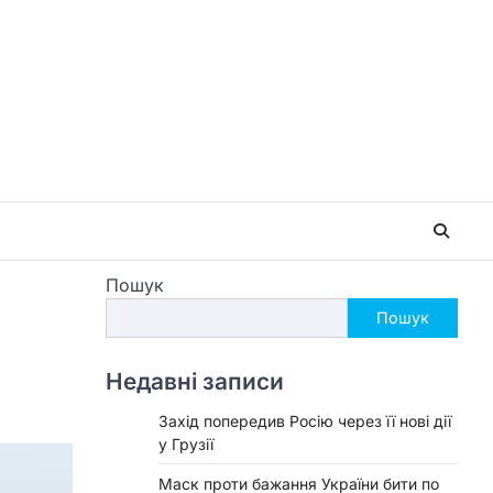
Пошук
Пошук
Недавні записи
Захід попередив Росію через її нові дії
у Грузії
Маск проти бажання України бити по