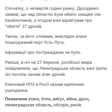
Спочатку, о четвертій годині ранку, Дрозденко
заявив, що над областю були нібито знищені сім
безпілотників, а згодом вже відзвітував про
“збиття” 27 дронів.
Також, за його словами, внаслідок атаки
пошкоджений порт Усть-Луга.
Інформації про постраждалих не було.
Раніше, в ніч на 27 березня, російські медіа
повідомляли, що Ленінградська область вже третю
ніч поспіль зазнає атак дронів.
Ключовий НПЗ в Росії зазнав критичних
ушкоджень
Позначено
атака
,
бпла
,
вибух
,
війна
,
дрон
,
ленинградская область
,
обстріл
,
росія