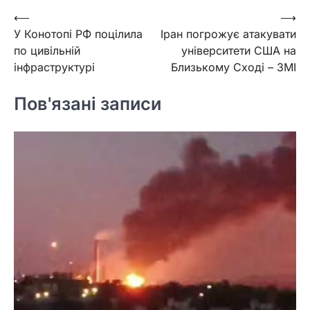
Навігація
⟵
⟶
У Конотопі РФ поцілила
Іран погрожує атакувати
записів
по цивільній
університети США на
інфраструктурі
Близькому Сході – ЗМІ
Пов'язані записи