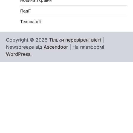
Новини України
Події
Технології
Copyright © 2026
Тільки перевірені вісті
|
Newsbreeze від
Ascendoor
| На платформі
WordPress
.