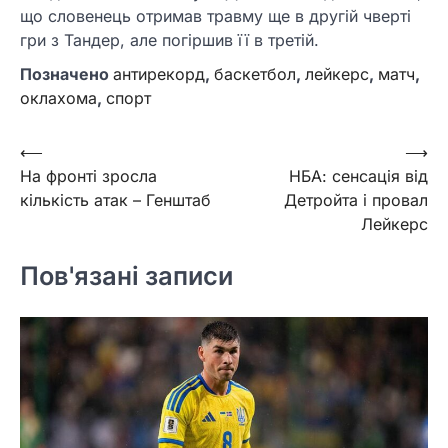
що словенець отримав травму ще в другій чверті
гри з Тандер, але погіршив її в третій.
Позначено
антирекорд
,
баскетбол
,
лейкерс
,
матч
,
оклахома
,
спорт
Навігація
⟵
⟶
На фронті зросла
НБА: сенсація від
записів
кількість атак – Генштаб
Детройта і провал
Лейкерс
Пов'язані записи