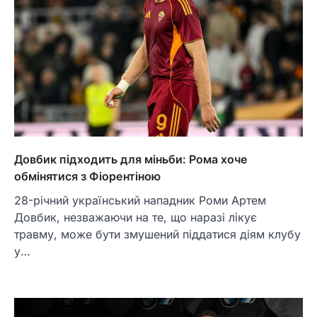
Довбик підходить для міньби: Рома хоче
обмінятися з Фіорентіною
28-річний український нападник Роми Артем
Довбик, незважаючи на те, що наразі лікує
травму, може бути змушений піддатися діям клубу
у…