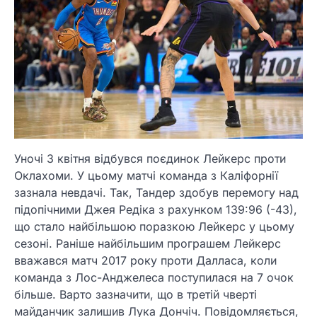
Уночі 3 квітня відбувся поєдинок Лейкерс проти
Оклахоми. У цьому матчі команда з Каліфорнії
зазнала невдачі. Так, Тандер здобув перемогу над
підопічними Джея Редіка з рахунком 139:96 (-43),
що стало найбільшою поразкою Лейкерс у цьому
сезоні. Раніше найбільшим програшем Лейкерс
вважався матч 2017 року проти Далласа, коли
команда з Лос-Анджелеса поступилася на 7 очок
більше. Варто зазначити, що в третій чверті
майданчик залишив Лука Дончіч. Повідомляється,