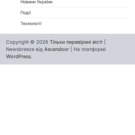
Новини України
Події
Технології
Copyright © 2026
Тільки перевірені вісті
|
Newsbreeze від
Ascendoor
| На платформі
WordPress
.