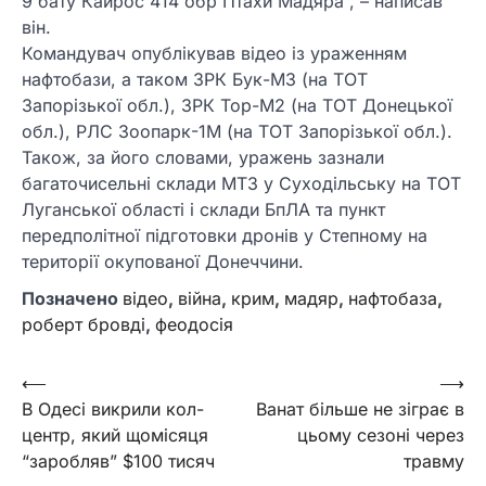
9 бату Кайрос 414 обр Птахи Мадяра”, – написав
він.
Командувач опублікував відео із ураженням
нафтобази, а таком ЗРК Бук-М3 (на ТОТ
Запорізької обл.), ЗРК Тор-М2 (на ТОТ Донецької
обл.), РЛС Зоопарк-1М (на ТОТ Запорізької обл.).
Також, за його словами, уражень зазнали
багаточисельні склади МТЗ у Суходільську на ТОТ
Луганської області і склади БпЛА та пункт
передполітної підготовки дронів у Степному на
території окупованої Донеччини.
Позначено
відео
,
війна
,
крим
,
мадяр
,
нафтобаза
,
роберт бровді
,
феодосія
Навігація
⟵
⟶
В Одесі викрили кол-
Ванат більше не зіграє в
записів
центр, який щомісяця
цьому сезоні через
“заробляв” $100 тисяч
травму