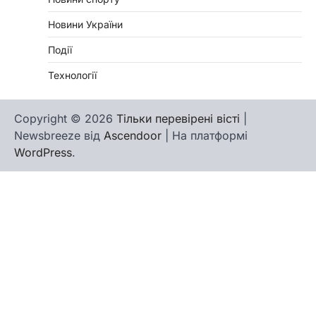
Новини України
Події
Технології
Copyright © 2026
Тільки перевірені вісті
|
Newsbreeze від
Ascendoor
| На платформі
WordPress
.