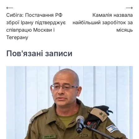
Навігація
⟵
⟶
Сибіга: Постачання РФ
Камалія назвала
записів
зброї Ірану підтверджує
найбільший заробіток за
співпрацю Москви і
місяць
Тегерану
Пов'язані записи