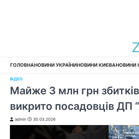
Перейти
до
вмісту
ГОЛОВНА
НОВИНИ УКРАЇНИ
НОВИНИ КИЄВА
НОВИНИ 
ВІДЕО
Майже 3 млн грн збитків 
викрито посадовців ДП “
admin
30.03.2026