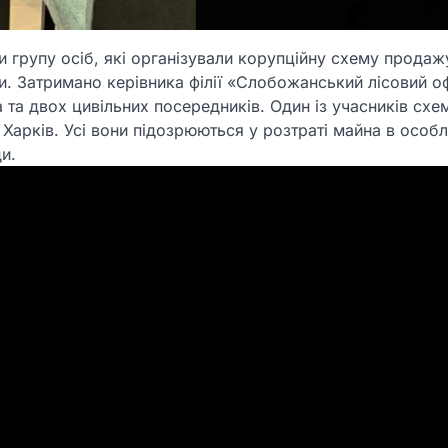
 групу осіб, які організували корупційну схему продажу
и. Затримано керівника філії «Слобожанський лісовий о
 та двох цивільних посередників. Один із учасників схе
 Харків. Усі вони підозрюються у розтраті майна в особ
и.