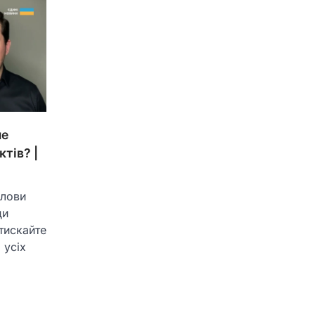
не
ктів? |
олови
ди
тискайте
 усіх