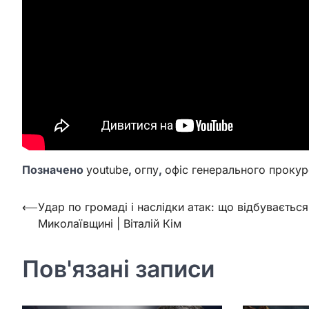
Позначено
youtube
,
огпу
,
офіс генерального проку
Навігація
⟵
Удар по громаді і наслідки атак: що відбувається
Миколаївщині | Віталій Кім
записів
Пов'язані записи