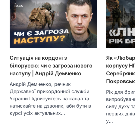
Ситуація на кордоні з
Як «Любар
білоруссю: чи є загроза нового
корпусу Н
наступу | Андрій Демченко
Серебрянк
Покровськ
Андрій Демченко, речник
Державної прикордонної служби
Рік для бри
України Підписуйтесь на канал та
випробуванн
натискайте на дзвоник, аби бути в
силу духу т
курсі усіх актуальних…
перших днів
у…