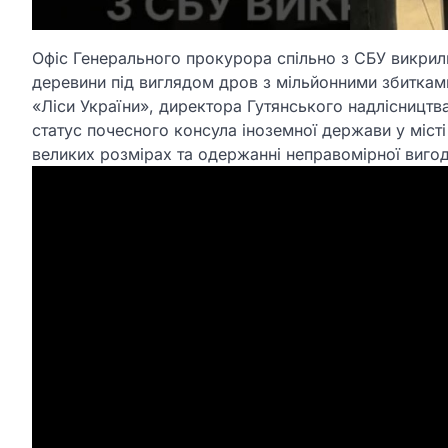
Офіс Генерального прокурора спільно з СБУ викрили
деревини під виглядом дров з мільйонними збиткам
«Ліси України», директора Гутянського надлісництва
статус почесного консула іноземної держави у місті
великих розмірах та одержанні неправомірної вигод