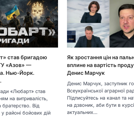
т» став бригадою
Як зростання цін на паль
ГУ «Азов» —
вплине на вартість проду
а. Нью-Йорк.
Денис Марчук
.
Денис Марчук, заступник г
Всеукраїнської аграрної ра
гади «Любарт» став
Підписуйтесь на канал та на
ям на витривалість,
на дзвоник, аби бути в курсі
а братерство. Від
актуальних…
 у районі бойових дій