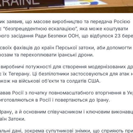
ик заявив, що масове виробництво та передача Росією
є “безпрецедентною ескалацією”, яка може коштувати
льного засідання Ради Безпеки ООН, що відбулося 23 бере
своїх фахівців до країн Перської затоки, аби допомогти
розам та перехоплювати іранські дрони.
 виробничі потужності для створення модернізованих др
є їх Тегерану. Ці безпілотники застосовуються для атак 
акож на військові об’єкти та солдатів США.
давав Росії з початку повномасштабного вторгнення в Ук
иготовляються в Росії і повертаються до Ірану.
Ірану, а й основним співучасником і ключовим виконав
аїн Затоки.
альні дані, зокрема супутникові знімки, що сприяють пр