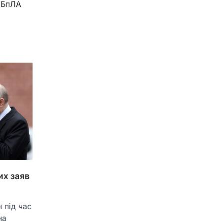
БпЛА
их заяв
 під час
на