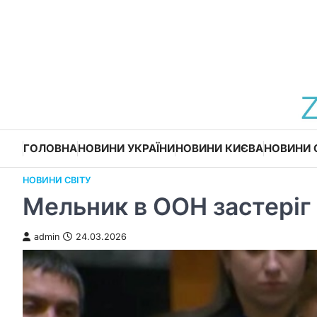
Перейти
до
вмісту
ГОЛОВНА
НОВИНИ УКРАЇНИ
НОВИНИ КИЄВА
НОВИНИ 
НОВИНИ СВІТУ
Мельник в ООН застеріг 
admin
24.03.2026