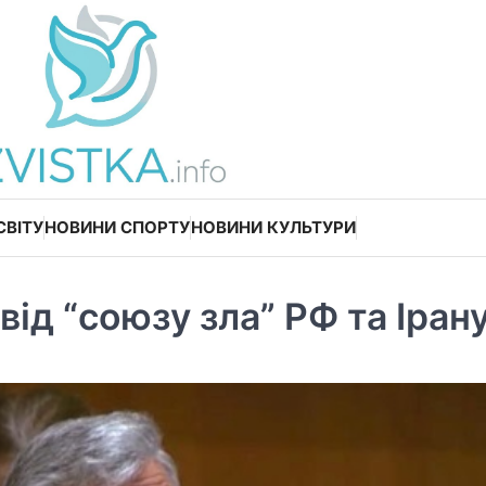
СВІТУ
НОВИНИ СПОРТУ
НОВИНИ КУЛЬТУРИ
від “союзу зла” РФ та Іран