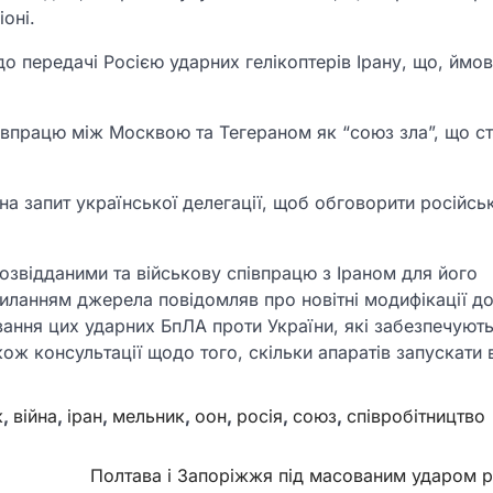
оні.
 передачі Росією ударних гелікоптерів Ірану, що, ймов
івпрацю між Москвою та Тегераном як “союз зла”, що с
а запит української делегації, щоб обговорити російсь
озвідданими та військову співпрацю з Іраном для його
силанням джерела повідомляв про новітні модифікації д
вання цих ударних БпЛА проти України, які забезпечують
кож консультації щодо того, скільки апаратів запускати 
к
,
війна
,
іран
,
мельник
,
оон
,
росія
,
союз
,
співробітництво
Полтава і Запоріжжя під масованим ударом р