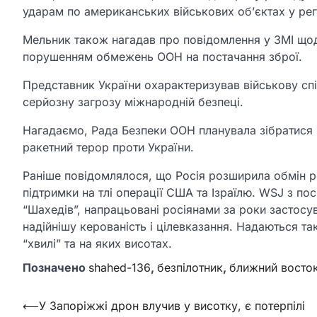
ударам по американських військових об’єктах у регі
Мельник також нагадав про повідомлення у ЗМІ щодо
порушенням обмежень ООН на постачання зброї.
Представник України охарактеризував військову сп
серйозну загрозу міжнародній безпеці.
Нагадаємо, Рада Безпеки ООН планувала зібратися н
ракетний терор проти України.
Раніше повідомлялося, що Росія розширила обмін р
підтримки на тлі операції США та Ізраїлю. WSJ з по
“Шахедів”, напрацьовані росіянами за роки застосу
надійнішу керованість і цілевказання. Надаються та
“хвилі” та на яких висотах.
Позначено
shahed-136
,
безпілотник
,
ближний восто
Навігація
⟵
У Запоріжжі дрон влучив у висотку, є потерпілі