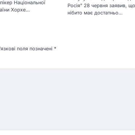
пікер Національної
Росія” 28 червня заявив, щ
раїни Хорхе…
нібито має достатньо…
язкові поля позначені
*