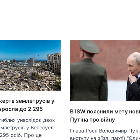
жертв землетрусів у
зросла до 2 295
В ISW пояснили мету нов
Путіна про війну
агиблих унаслідок двох
млетрусів у Венесуелі
Глава Росії Володимир Путін
295 осіб. Про це
виступу на з’їзді партії “Єди