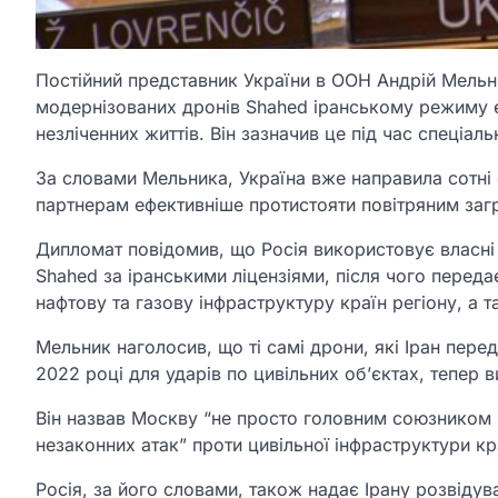
Постійний представник України в ООН Андрій Мельн
модернізованих дронів Shahed іранському режиму 
незліченних життів. Він зазначив це під час спеціа
За словами Мельника, Україна вже направила сотні 
партнерам ефективніше протистояти повітряним заг
Дипломат повідомив, що Росія використовує власні
Shahed за іранськими ліцензіями, після чого переда
нафтову та газову інфраструктуру країн регіону, а т
Мельник наголосив, що ті самі дрони, які Іран пере
2022 році для ударів по цивільних об’єктах, тепер в
Він назвав Москву “не просто головним союзником 
незаконних атак” проти цивільної інфраструктури кр
Росія, за його словами, також надає Ірану розвідув