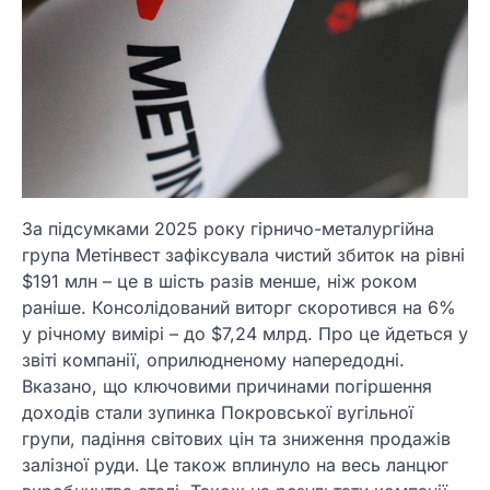
За підсумками 2025 року гірничо-металургійна
група Метінвест зафіксувала чистий збиток на рівні
$191 млн – це в шість разів менше, ніж роком
раніше. Консолідований виторг скоротився на 6%
у річному вимірі – до $7,24 млрд. Про це йдеться у
звіті компанії, оприлюдненому напередодні.
Вказано, що ключовими причинами погіршення
доходів стали зупинка Покровської вугільної
групи, падіння світових цін та зниження продажів
залізної руди. Це також вплинуло на весь ланцюг