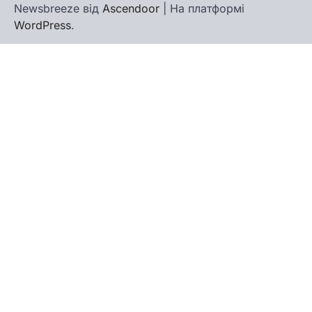
Newsbreeze від
Ascendoor
| На платформі
WordPress
.