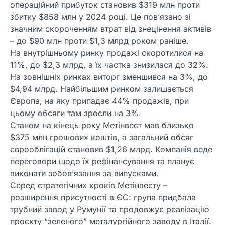
операційний прибуток становив $319 млн проти
збитку $858 млн у 2024 році. Це пов’язано зі
значним скороченням втрат від знецінення активів
– до $90 млн проти $1,3 млрд роком раніше.
На внутрішньому ринку продажі скоротилися на
11%, до $2,3 млрд, а їх частка знизилася до 32%.
На зовнішніх ринках виторг зменшився на 3%, до
$4,94 млрд. Найбільшим ринком залишається
Європа, на яку припадає 44% продажів, при
цьому обсяги там зросли на 3%.
Станом на кінець року Метінвест мав близько
$375 млн грошових коштів, а загальний обсяг
єврооблігацій становив $1,26 млрд. Компанія веде
переговори щодо їх рефінансування та планує
виконати зобов’язання за випусками.
Серед стратегічних кроків Метінвесту –
розширення присутності в ЄС: група придбала
трубний завод у Румунії та продовжує реалізацію
проєкту “зеленого” металургійного заводу в Італії.