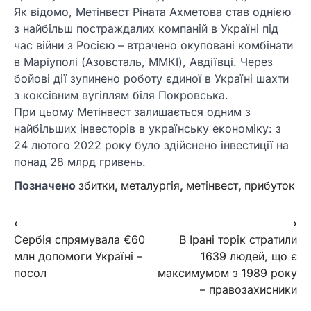
Як відомо, Метінвест Ріната Ахметова став однією
з найбільш постраждалих компаній в Україні під
час війни з Росією – втрачено окуповані комбінати
в Маріуполі (Азовсталь, ММКІ), Авдіївці. Через
бойові дії зупинено роботу єдиної в Україні шахти
з коксівним вугіллям біля Покровська.
При цьому Метінвест залишається одним з
найбільших інвесторів в українську економіку: з
24 лютого 2022 року було здійснено інвестиції на
понад 28 млрд гривень.
Позначено
збитки
,
металургія
,
метінвест
,
прибуток
Навігація
⟵
⟶
Сербія спрямувала €60
В Ірані торік стратили
записів
млн допомоги Україні –
1639 людей, що є
посол
максимумом з 1989 року
– правозахисники