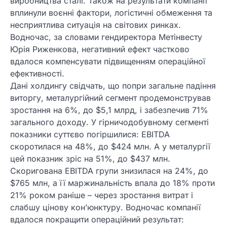
виробництва сталі. Також на результати компанії
вплинули воєнні фактори, логістичні обмеження та
несприятлива ситуація на світових ринках.
Водночас, за словами гендиректора Метінвесту
Юрія Риженкова, негативний ефект частково
вдалося компенсувати підвищенням операційної
ефективності.
Дані холдингу свідчать, що попри загальне падіння
виторгу, металургійний сегмент продемонстрував
зростання на 6%, до $5,1 млрд, і забезпечив 71%
загального доходу. У гірничодобувному сегменті
показники суттєво погіршилися: EBITDA
скоротилася на 48%, до $424 млн. А у металургії
цей показник зріс на 51%, до $437 млн.
Скоригована EBITDA групи знизилася на 24%, до
$765 млн, а її маржинальність впала до 18% проти
21% роком раніше – через зростання витрат і
слабшу цінову кон’юнктуру. Водночас компанії
вдалося покращити операційний результат: