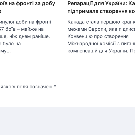
Репарації для України: К
оїв на фронті за добу
підтримала створення ко
о
Канада стала першою країн
нулої доби на фронті
межами Європи, яка підпис
57 боїв – майже на
Конвенцію про створення
ше, ніж днем раніше.
Міжнародної комісії з питан
 було на
компенсацій для України. 
ому…
язкові поля позначені
*