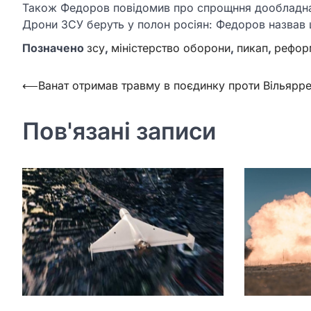
Також Федоров повідомив про спрощння дообладнан
Дрони ЗСУ беруть у полон росіян: Федоров назвав
Позначено
зсу
,
міністерство оборони
,
пикап
,
рефор
Навігація
⟵
Ванат отримав травму в поєдинку проти Вільярр
записів
Пов'язані записи