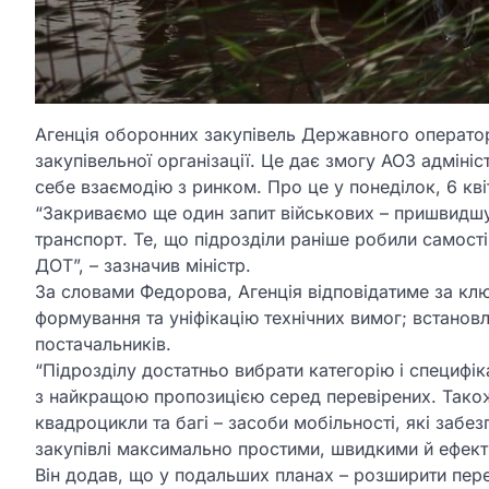
Агенція оборонних закупівель Державного оператор
закупівельної організації. Це дає змогу АОЗ адмініс
себе взаємодію з ринком. Про це у понеділок, 6 кв
“Закриваємо ще один запит військових – пришвидшу
транспорт. Те, що підрозділи раніше робили самост
ДОТ”, – зазначив міністр.
За словами Федорова, Агенція відповідатиме за клю
формування та уніфікацію технічних вимог; встановле
постачальників.
“Підрозділу достатньо вибрати категорію і специфік
з найкращою пропозицією серед перевірених. Також
квадроцикли та багі – засоби мобільності, які забе
закупівлі максимально простими, швидкими й ефект
Він додав, що у подальших планах – розширити пере