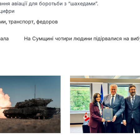
ня авіації для боротьби з “шахедами”.
 цифри
ми
,
транспорт
,
федоров
еала
На Сумщині чотири людини підірвалися на виб