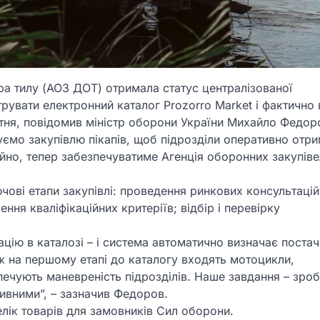
а тилу (АОЗ ДОТ) отримала статус централізованої
трувати електронний каталог Prozorro Market і фактично 
ітня, повідомив міністр оборони України Михайло Федор
ємо закупівлю пікапів, щоб підрозділи оперативно отр
ійно, тепер забезпечуватиме Агенція оборонних закупів
чові етапи закупівлі: проведення ринкових консультацій
ння кваліфікаційних критеріїв; відбір і перевірку
ацію в каталозі – і система автоматично визначає поста
 на першому етапі до каталогу входять мотоцикли,
зпечують маневреність підрозділів. Наше завдання – зро
ивними”, – зазначив Федоров.
лік товарів для замовників Сил оборони.