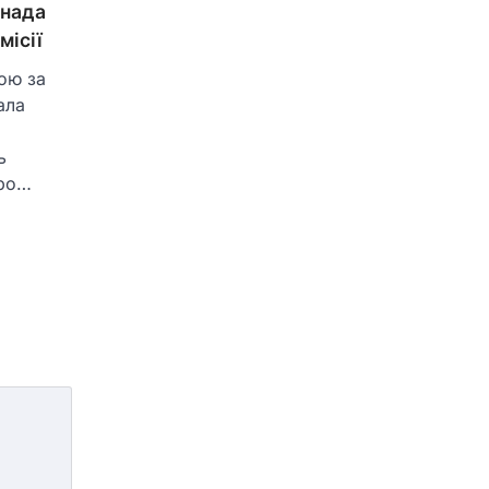
анада
місії
ою за
ала
ь
Про…