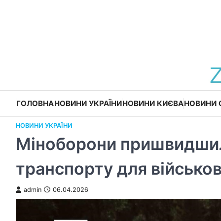
Перейти
до
вмісту
ГОЛОВНА
НОВИНИ УКРАЇНИ
НОВИНИ КИЄВА
НОВИНИ 
НОВИНИ УКРАЇНИ
Міноборони пришвидшил
транспорту для військо
admin
06.04.2026