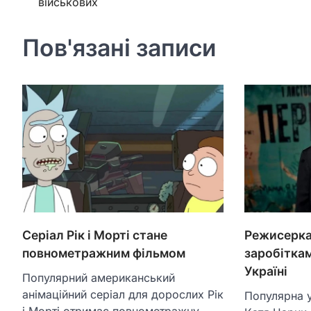
військових
записів
Пов'язані записи
Серіал Рік і Морті стане
Режисерка
повнометражним фільмом
заробіткам
Україні
Популярний американський
анімаційний серіал для дорослих Рік
Популярна 
і Морті отримає повнометражну