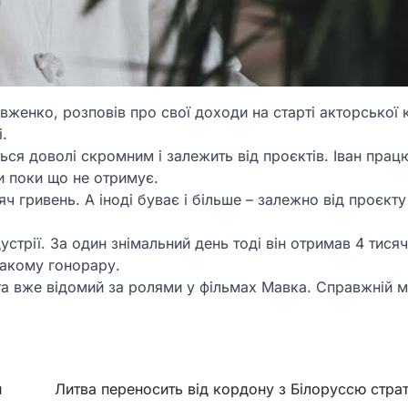
женко, розповів про свої доходи на старті акторської 
.
ься доволі скромним і залежить від проєктів. Іван прац
ри поки що не отримує.
ч гривень. А іноді буває і більше – залежно від проєкту
стрії. За один знімальний день тоді він отримав 4 тисяч
такому гонорару.
та вже відомий за ролями у фільмах Мавка. Справжній м
и
Литва переносить від кордону з Білоруссю страт