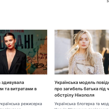
з
 здивувала
Українська модель пові
и та витратами в
про загибель батька під 
обстрілу Нікополя
українська режисерка
Українська блогерка та мо