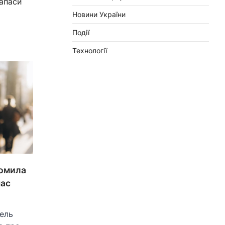
апаси
Новини України
Події
Технології
домила
час
дель