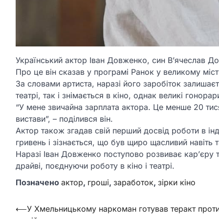
Український актор Іван Довженко, син В’ячеслав Дов
Про це він сказав у програмі Ранок у великому місті
За словами артиста, наразі його заробіток залишаєт
театрі, так і знімається в кіно, однак великі гонора
“У мене звичайна зарплата актора. Це менше 20 тися
вистави”, – поділився він.
Актор також згадав свій перший досвід роботи в інду
гривень і зізнається, що був щиро щасливий навіть 
Наразі Іван Довженко поступово розвиває кар’єру 
драйві, поєднуючи роботу в кіно і театрі.
Позначено
актор
,
гроші
,
заработок
,
зірки кіно
Навігація
⟵
У Хмельницькому наркоман готував теракт прот