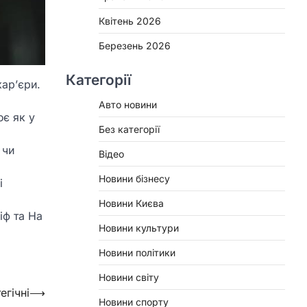
Квітень 2026
Березень 2026
Категорії
кар’єри.
Авто новини
ює як у
Без категорії
 чи
Відео
Новини бізнесу
і
Новини Києва
іф та На
Новини культури
Новини політики
Новини світу
егічні
⟶
Новини спорту