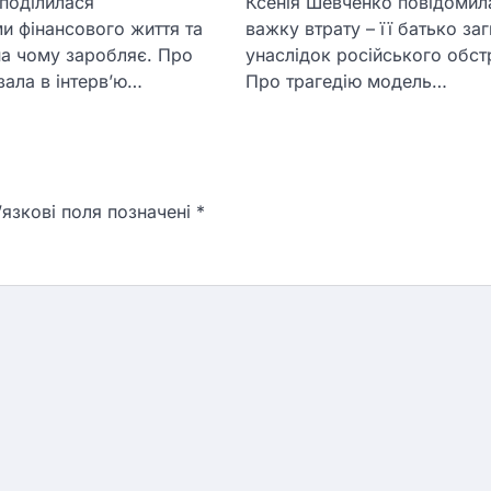
поділилася
Ксенія Шевченко повідомил
и фінансового життя та
важку втрату – її батько за
на чому заробляє. Про
унаслідок російського обстр
зала в інтерв’ю…
Про трагедію модель…
язкові поля позначені
*