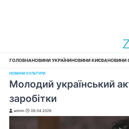
Перейти
до
вмісту
ГОЛОВНА
НОВИНИ УКРАЇНИ
НОВИНИ КИЄВА
НОВИНИ 
НОВИНИ КУЛЬТУРИ
Молодий український акт
заробітки
admin
09.04.2026