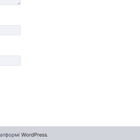
латформі
WordPress
.