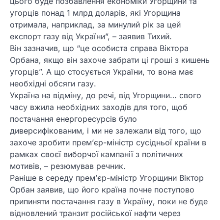
цього буде позбавлення економіки Угорщини та
угорців понад 1 млрд доларів, які Угорщина
отримала, наприклад, за минулий рік за цей
експорт газу від України”, – заявив Тихий.
Він зазначив, що “це особиста справа Віктора
Орбана, якщо він захоче забрати ці гроші з кишень
угорців”. А що стосується України, то вона має
необхідні обсяги газу.
Україна на відміну, до речі, від Угорщини… свого
часу вжила необхідних заходів для того, щоб
постачання енергоресурсів було
диверсифікованим, і ми не залежали від того, що
захоче зробити прем’єр-міністр сусідньої країни в
рамках своєї виборчої кампанії з політичних
мотивів, – резюмував речник.
Раніше в середу премʼєр-міністр Угорщини Віктор
Орбан заявив, що його країна почне поступово
припиняти постачання газу в Україну, поки не буде
відновлений транзит російської нафти через