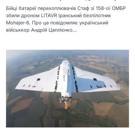
Бійці батареї перехоплювачів Стаф зі 158-ої ОМБР
збили дроном LITAVR іранський безпілотник
Mohajer-6. Про це повідомляє український
військкор Андрій Цаплієнко…