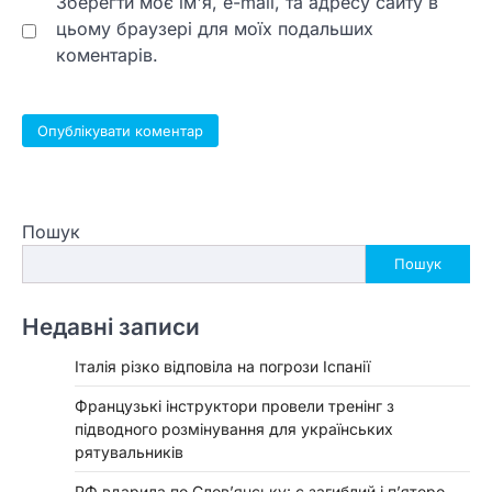
Зберегти моє ім'я, e-mail, та адресу сайту в
цьому браузері для моїх подальших
коментарів.
Пошук
Пошук
Недавні записи
Італія різко відповіла на погрози Іспанії
Французькі інструктори провели тренінг з
підводного розмінування для українських
рятувальників
РФ вдарила по Слов’янську: є загиблий і п’ятеро