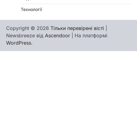
Технології
Copyright © 2026
Тільки перевірені вісті
|
Newsbreeze від
Ascendoor
| На платформі
WordPress
.