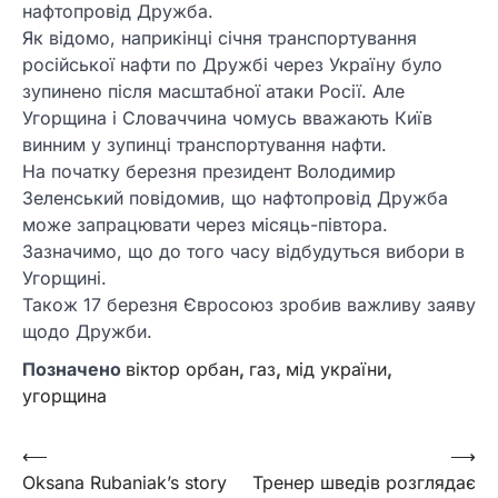
нафтопровід Дружба.
Як відомо, наприкінці січня транспортування
російської нафти по Дружбі через Україну було
зупинено після масштабної атаки Росії. Але
Угорщина і Словаччина чомусь вважають Київ
винним у зупинці транспортування нафти.
На початку березня президент Володимир
Зеленський повідомив, що нафтопровід Дружба
може запрацювати через місяць-півтора.
Зазначимо, що до того часу відбудуться вибори в
Угорщині.
Також 17 березня Євросоюз зробив важливу заяву
щодо Дружби.
Позначено
віктор орбан
,
газ
,
мід україни
,
угорщина
Навігація
⟵
⟶
Oksana Rubaniak’s story
Тренер шведів розглядає
записів