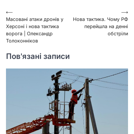
Навігація
⟵
⟶
Масовані атаки дронів у
Нова тактика. Чому РФ
записів
Херсоні і нова тактика
перейшла на денні
ворога | Олександр
обстріли
Толоконніков
Пов'язані записи