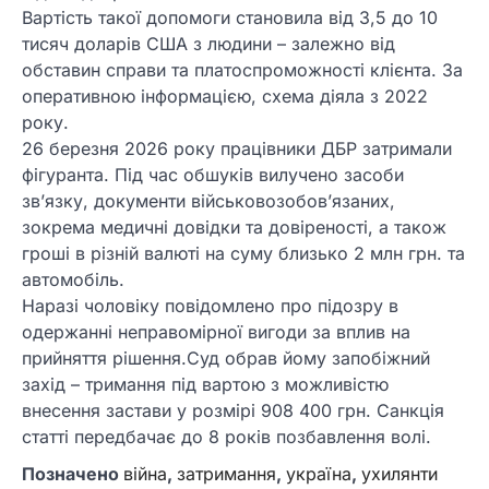
Вартість такої допомоги становила від 3,5 до 10
тисяч доларів США з людини – залежно від
обставин справи та платоспроможності клієнта. За
оперативною інформацією, схема діяла з 2022
року.
26 березня 2026 року працівники ДБР затримали
фігуранта. Під час обшуків вилучено засоби
зв’язку, документи військовозобов’язаних,
зокрема медичні довідки та довіреності, а також
гроші в різній валюті на суму близько 2 млн грн. та
автомобіль.
Наразі чоловіку повідомлено про підозру в
одержанні неправомірної вигоди за вплив на
прийняття рішення.Суд обрав йому запобіжний
захід – тримання під вартою з можливістю
внесення застави у розмірі 908 400 грн. Санкція
статті передбачає до 8 років позбавлення волі.
Позначено
війна
,
затримання
,
україна
,
ухилянти