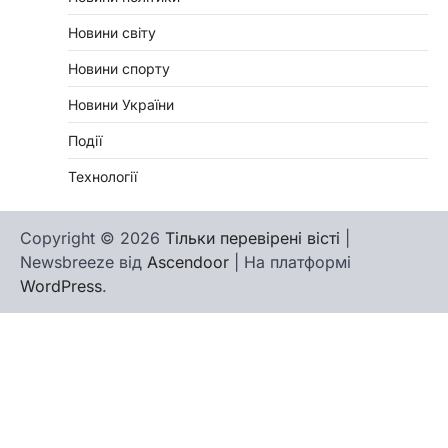
Новини світу
Новини спорту
Новини України
Події
Технології
Copyright © 2026
Тільки перевірені вісті
|
Newsbreeze від
Ascendoor
| На платформі
WordPress
.