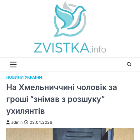
Перейти
до
вмісту
НОВИНИ УКРАЇНИ
На Хмельниччині чоловік за
гроші “знімав з розшуку”
ухилянтів
admin
03.04.2026