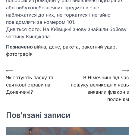
попросили громадян у разі виявлення підозрілих
або вибухонебезпечних предметів – не
наближатися до них, не торкатися і негайно
повідомляти за номером 101.
Дивіться фото: На Київщині знову знайшли бойову
частину Кинджала
Позначено
війна
,
дснс
,
ракета
,
ракетний удар
,
фотографія
Навігація
⟵
⟶
Як готують пасху та
В Німеччині під час
записів
святкові страви на
пошуку великодніх яєць
Донеччині?
виявили флакон з
полонієм
Пов'язані записи