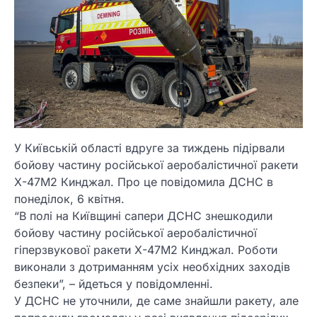
У Київській області вдруге за тиждень підірвали
бойову частину російської аеробалістичної ракети
Х-47М2 Кинджал. Про це повідомила ДСНС в
понеділок, 6 квітня.
“В полі на Київщині сапери ДСНС знешкодили
бойову частину російської аеробалістичної
гіперзвукової ракети Х-47М2 Кинджал. Роботи
виконали з дотриманням усіх необхідних заходів
безпеки”, – йдеться у повідомленні.
У ДСНС не уточнили, де саме знайшли ракету, але