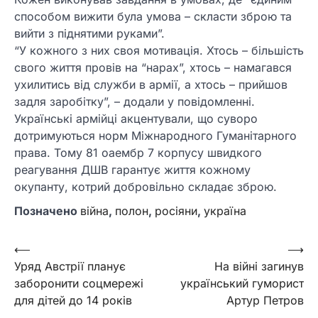
способом вижити була умова – скласти зброю та
вийти з піднятими руками”.
“У кожного з них своя мотивація. Хтось – більшість
свого життя провів на “нарах”, хтось – намагався
ухилитись від служби в армії, а хтось – прийшов
задля заробітку”, – додали у повідомленні.
Українські армійці акцентували, що суворо
дотримуються норм Міжнародного Гуманітарного
права. Тому 81 оаембр 7 корпусу швидкого
реагування ДШВ гарантує життя кожному
окупанту, котрий добровільно складає зброю.
Позначено
війна
,
полон
,
росіяни
,
україна
Навігація
⟵
⟶
Уряд Австрії планує
На війні загинув
записів
заборонити соцмережі
український гуморист
для дітей до 14 років
Артур Петров