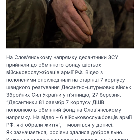
На Слов’янському напрямку десантники ЗСУ
прийняли до обмінного фонду шістьох
військовослужбовців армії РФ. Відео з
полоненими оприлюднили на старінці 7 корпусу
швидкого реагування Десантно-штурмових військ
Збройних Сил України у п’ятницю, 27 березня.
“Десантники 81 оаембр 7 корпусу ДШВ
поповнюють обмінний фонд на Словʼянському
напрямку. На відео – 6 військовослужбовців армії
РФ, які обрали життя”, – мовиться у дописі.
Як зазначається, росіяни здалися добровільно.
Кожен виконував завдання в умовах, де “єдиним