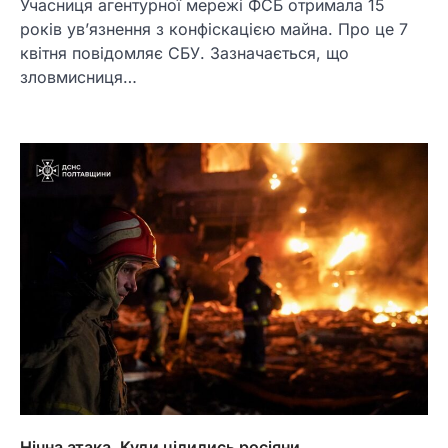
Учасниця агентурної мережі ФСБ отримала 15
років увʼязнення з конфіскацією майна. Про це 7
квітня повідомляє СБУ. Зазначається, що
зловмисниця…
Нічна атака. Куди цілились росіяни