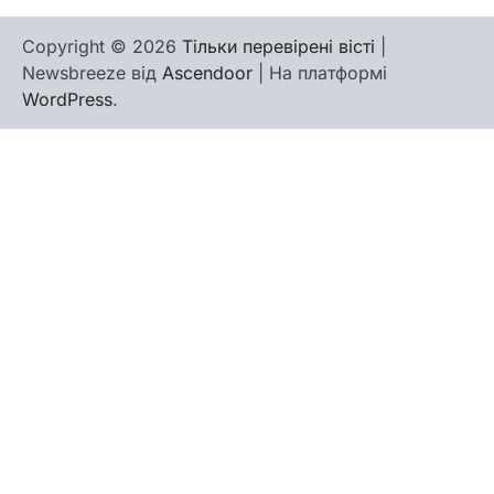
Copyright © 2026
Тільки перевірені вісті
|
Newsbreeze від
Ascendoor
| На платформі
WordPress
.