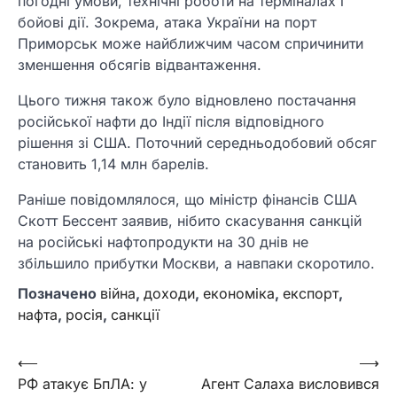
погодні умови, технічні роботи на терміналах і
бойові дії. Зокрема, атака України на порт
Приморськ може найближчим часом спричинити
зменшення обсягів відвантаження.
Цього тижня також було відновлено постачання
російської нафти до Індії після відповідного
рішення зі США. Поточний середньодобовий обсяг
становить 1,14 млн барелів.
Раніше повідомлялося, що міністр фінансів США
Скотт Бессент заявив, нібито скасування санкцій
на російські нафтопродукти на 30 днів не
збільшило прибутки Москви, а навпаки скоротило.
Позначено
війна
,
доходи
,
економіка
,
експорт
,
нафта
,
росія
,
санкції
Навігація
⟵
⟶
РФ атакує БпЛА: у
Агент Салаха висловився
записів