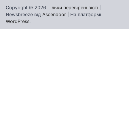
Copyright © 2026
Тільки перевірені вісті
|
Newsbreeze від
Ascendoor
| На платформі
WordPress
.