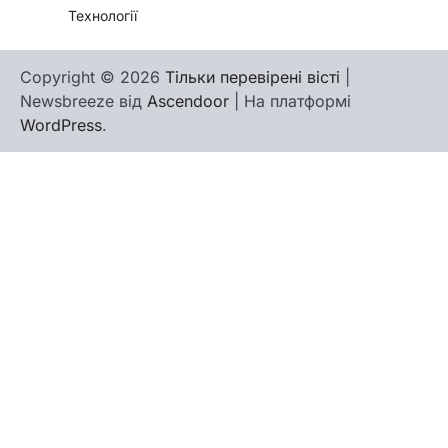
Технології
Copyright © 2026
Тільки перевірені вісті
|
Newsbreeze від
Ascendoor
| На платформі
WordPress
.