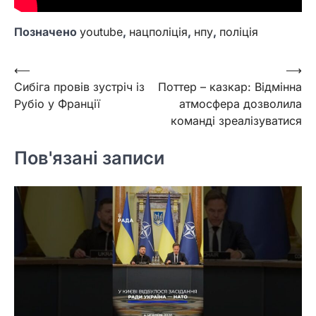
Позначено
youtube
,
нацполіція
,
нпу
,
поліція
Навігація
⟵
⟶
Сибіга провів зустріч із
Поттер – казкар: Відмінна
записів
Рубіо у Франції
атмосфера дозволила
команді зреалізуватися
Пов'язані записи