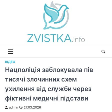
Перейти
до
вмісту
ВІДЕО
Нацполіція заблокувала пів
тисячі злочинних схем
ухилення від служби через
фіктивні медичні підстави
admin
27.03.2026