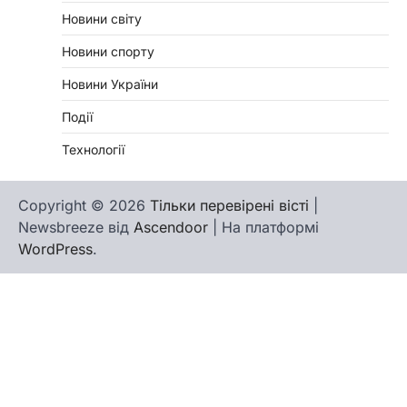
Новини світу
Новини спорту
Новини України
Події
Технології
Copyright © 2026
Тільки перевірені вісті
|
Newsbreeze від
Ascendoor
| На платформі
WordPress
.