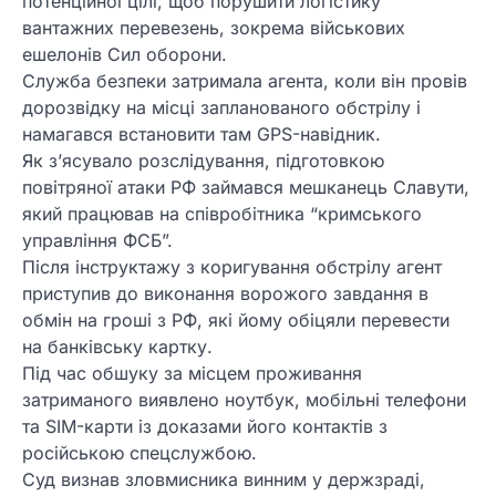
потенційної цілі, щоб порушити логістику
вантажних перевезень, зокрема військових
ешелонів Сил оборони.
Служба безпеки затримала агента, коли він провів
дорозвідку на місці запланованого обстрілу і
намагався встановити там GPS-навідник.
Як з’ясувало розслідування, підготовкою
повітряної атаки РФ займався мешканець Славути,
який працював на співробітника “кримського
управління ФСБ”.
Після інструктажу з коригування обстрілу агент
приступив до виконання ворожого завдання в
обмін на гроші з РФ, які йому обіцяли перевести
на банківську картку.
Під час обшуку за місцем проживання
затриманого виявлено ноутбук, мобільні телефони
та SIM-карти із доказами його контактів з
російською спецслужбою.
Суд визнав зловмисника винним у держзраді,