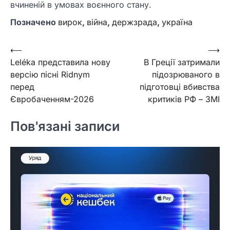
вчиненій в умовах воєнного стану.
Позначено
вирок
,
війна
,
держзрада
,
україна
Навігація
⟵
⟶
Leléka представила нову
В Греції затримали
записів
версію пісні Ridnym
підозрюваного в
перед
підготовці вбивства
Євробаченням-2026
критиків РФ – ЗМІ
Пов'язані записи