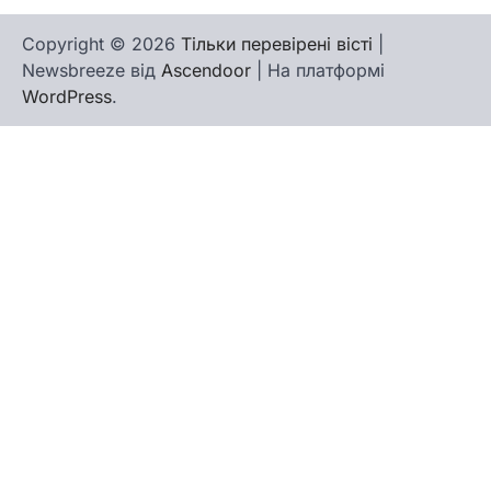
Copyright © 2026
Тільки перевірені вісті
|
Newsbreeze від
Ascendoor
| На платформі
WordPress
.