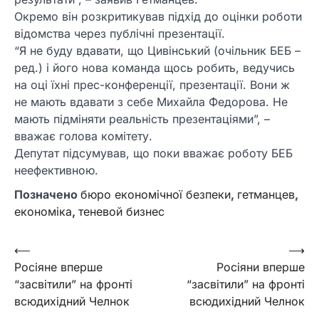
Окремо він розкритикував підхід до оцінки роботи
відомства через публічні презентації.
“Я не буду вдавати, що Цивінський (очільник БЕБ –
ред.) і його нова команда щось робить, ведучись
на оці їхні прес-конференції, презентації. Вони ж
не мають вдавати з себе Михайла Федорова. Не
мають підміняти реальність презентаціями”, –
вважає голова комітету.
Депутат підсумував, що поки вважає роботу БЕБ
неефективною.
Позначено
бюро економічної безпеки
,
гетманцев
,
економіка
,
теневой бизнес
Навігація
⟵
⟶
Росіяне вперше
Росіяни вперше
записів
“засвітили” на фронті
“засвітили” на фронті
всюдихідний Челнок
всюдихідний Челнок