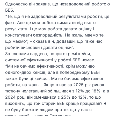
Одночасно він заявив, що незадоволений роботою
БЕБ.
“Те, що я не задоволений результатами роботи, це
факт. Але це моя робота вимагати від нього
результату. І це моя робота давати оцінку і
констатувати безпорадність. На жаль, маємо те,
що маємо”, – сказав він, додавши, що “вже час
робити висновки і давати оцінки”.
За словами нардепа, попри окремі кейси,
системної ефективності у роботі БЕБ немає.
“Ми не бачимо ефективності, крім можливо
одного-двох кейсів, але в попередньому БЕБі
також були ці кейси… Ми не бачимо ефективної
роботи, на жаль… Якщо в нас за 2025 рік ринок
тютюну нелегальний збільшився з 12% до 18%, а в
2024 році він зменшився з 25% до 12%, то що
виходить, що той старий БЕБ краще працював? Я
не буду брехати людям про те, що у нас є
результати”, – заявив Гетманцев.