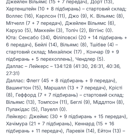
Джейлен Вільямс (15 + 7 передач), Дорт (13),
Хартенштейн (10 + 8 підбирань) – стартовий склад;
Воллес (16), Карлсон (11), Джо (9), К. Вільямс (8),
Мітчелл (7 + 7 передач), Джейлен Вільямс (6),
Карузо (5), Маккейн (3), Топіч (2), Віггінс (0).
Юта: Сенсабо (34), Філіповскі (20 + 14 підбирань +
6 передач), Бейлі (14), Вільямс (8), Тшібве (4) –
стартовий склад; Михайлюк (17) , Кончар (9 + 9
підбирань + 5 перехоплень), Чендлер (5).
Даллас – Лейкерс – 134:128 (41:30, 26:31, 40:36,
27:31)
Даллас: Флегг (45 + 8 підбирань + 9 передач),
Вашингтон (15), Маршалл (13 + 7 передач), Крісті
(8), Геффорд (7 + 7 підбирань) – стартовий склад;
Вільямс (13), Томпсон (11), Беглі (9), Міддлтон (8),
Пулакідас (5), Пауелл (0).
Лейкерс: Джеймс (30 + 9 підбирань + 15 передач),
Хачімура (21 + 7 підбирань), Кеннард (15 + 16
підбирань + 11 передач), Ларевія (14), Ейтон (13) –