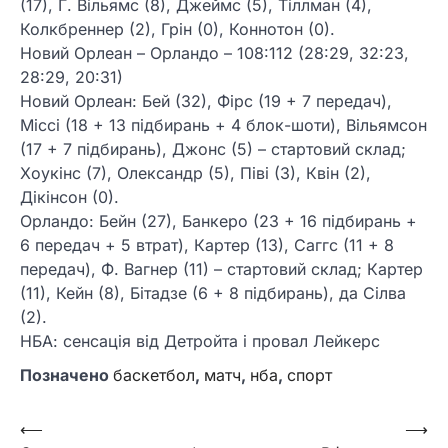
(17), Г. Вільямс (8), Джеймс (5), Тіллман (4),
Колкбреннер (2), Грін (0), Коннотон (0).
Новий Орлеан – Орландо – 108:112 (28:29, 32:23,
28:29, 20:31)
Новий Орлеан: Бей (32), Фірс (19 + 7 передач),
Міссі (18 + 13 підбирань + 4 блок-шоти), Вільямсон
(17 + 7 підбирань), Джонс (5) – стартовий склад;
Хоукінс (7), Олександр (5), Піві (3), Квін (2),
Дікінсон (0).
Орландо: Бейн (27), Банкеро (23 + 16 підбирань +
6 передач + 5 втрат), Картер (13), Саггс (11 + 8
передач), Ф. Вагнер (11) – стартовий склад; Картер
(11), Кейн (8), Бітадзе (6 + 8 підбирань), да Сілва
(2).
НБА: сенсація від Детройта і провал Лейкерс
Позначено
баскетбол
,
матч
,
нба
,
спорт
Навігація
⟵
⟶