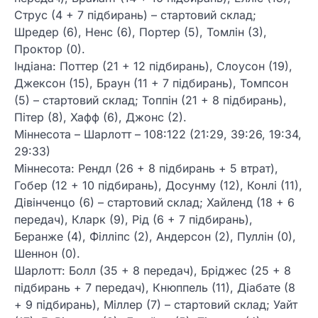
Струс (4 + 7 підбирань) – стартовий склад;
Шредер (6), Ненс (6), Портер (5), Томлін (3),
Проктор (0).
Індіана: Поттер (21 + 12 підбирань), Слоусон (19),
Джексон (15), Браун (11 + 7 підбирань), Томпсон
(5) – стартовий склад; Топпін (21 + 8 підбирань),
Пітер (8), Хафф (6), Джонс (2).
Міннесота – Шарлотт – 108:122 (21:29, 39:26, 19:34,
29:33)
Міннесота: Рендл (26 + 8 підбирань + 5 втрат),
Гобер (12 + 10 підбирань), Досунму (12), Конлі (11),
Дівінченцо (6) – стартовий склад; Хайленд (18 + 6
передач), Кларк (9), Рід (6 + 7 підбирань),
Беранже (4), Філліпс (2), Андерсон (2), Пуллін (0),
Шеннон (0).
Шарлотт: Болл (35 + 8 передач), Бріджес (25 + 8
підбирань + 7 передач), Кнюппель (11), Діабате (8
+ 9 підбирань), Міллер (7) – стартовий склад; Уайт