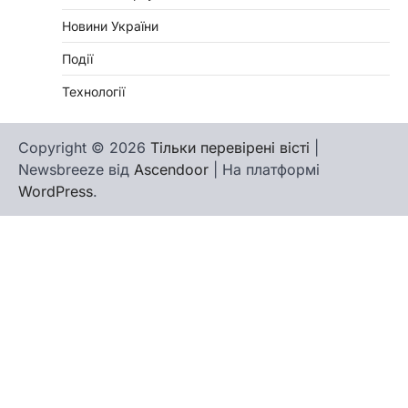
Новини України
Події
Технології
Copyright © 2026
Тільки перевірені вісті
|
Newsbreeze від
Ascendoor
| На платформі
WordPress
.