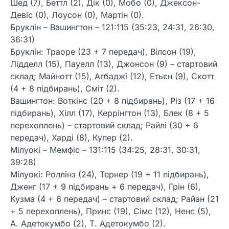
Шед (7), Беттл (2), Дік (0), Мобо (0), Джексон-
Девіс (0), Лоусон (0), Мартін (0).
Бруклін – Вашингтон – 121:115 (35:23, 24:31, 26:30,
36:31)
Бруклін: Траоре (23 + 7 передач), Вілсон (19),
Лідделл (15), Пауелл (13), Джонсон (9) – стартовий
склад; Майнотт (15), Агбаджі (12), Етьєн (9), Скотт
(4 + 8 підбирань), Сміт (2).
Вашингтон: Воткінс (20 + 8 підбирань), Різ (17 + 16
підбирань), Хілл (17), Керрінгтон (13), Блек (8 + 5
перехоплень) – стартовий склад; Райлі (30 + 6
передач), Харді (8), Купер (2).
Мілуокі – Мемфіс – 131:115 (34:25, 28:31, 30:31,
39:28)
Мілуокі: Роллінз (24), Тернер (19 + 11 підбирань),
Дженг (17 + 9 підбирань + 6 передач), Грін (6),
Кузма (4 + 6 передач) – стартовий склад; Райан (21
+ 5 перехоплень), Принс (19), Сімс (12), Ненс (5),
А. Адетокумбо (2), Т. Адетокумбо (2).