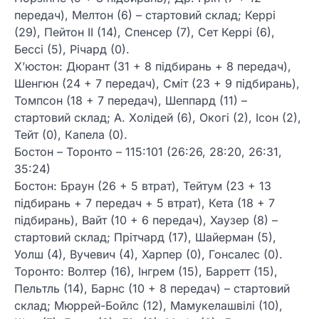
передач), Мелтон (6) – стартовий склад; Керрі
(29), Пейтон II (14), Спенсер (7), Сет Керрі (6),
Бессі (5), Річард (0).
Х’юстон: Дюрант (31 + 8 підбирань + 8 передач),
Шенгюн (24 + 7 передач), Сміт (23 + 9 підбирань),
Томпсон (18 + 7 передач), Шеппард (11) –
стартовий склад; А. Холідей (6), Окогі (2), Ісон (2),
Тейт (0), Капела (0).
Бостон – Торонто – 115:101 (26:26, 28:20, 26:31,
35:24)
Бостон: Браун (26 + 5 втрат), Тейтум (23 + 13
підбирань + 7 передач + 5 втрат), Кета (18 + 7
підбирань), Вайт (10 + 6 передач), Хаузер (8) –
стартовий склад; Прітчард (17), Шайерман (5),
Уолш (4), Вучевич (4), Харпер (0), Гонсалес (0).
Торонто: Волтер (16), Інгрем (15), Барретт (15),
Пельтль (14), Барнс (10 + 8 передач) – стартовий
склад; Мюррей-Бойлс (12), Мамукелашвілі (10),