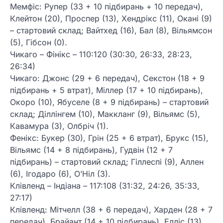
Мемфіс: Рупер (33 + 10 підбирань + 10 передач),
Клейтон (20), Проспер (13), Хендрікс (11), Окані (9)
– стартовий склад; Вайтхед (16), Бал (8), Вільямсон
(5), Гібсон (0).
Чикаго – Фінікс – 110:120 (30:30, 26:33, 28:23,
26:34)
Чикаго: Джонс (29 + 6 передач), Секстон (18 + 9
підбирань + 5 втрат), Міллер (17 + 10 підбирань),
Окоро (10), Ябуселе (8 + 9 підбирань) – стартовий
склад; Діллінгем (10), Маккланг (9), Вільямс (5),
Кавамура (3), Олбріч (1).
Фенікс: Букер (30), Грін (25 + 6 втрат), Брукс (15),
Вільямс (14 + 8 підбирань), Гудвін (12 + 7
підбирань) – стартовий склад; Гіллеспі (9), Аллен
(6), Ігодаро (6), О’Ніл (3).
Клівленд – Індіана – 117:108 (31:32, 24:26, 35:33,
27:17)
Клівленд: Мітчелл (38 + 6 передач), Харден (28 + 7
передач), Брайант (14 + 10 підбирань), Елліс (13),