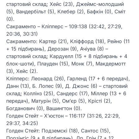
стартовий склад; Хейс (23), Джеймс-молодший
(5), Вандербільт (5), Клебер (2), Бафкін (0), Сміт
(0).
Сакраменто – Кліпперс – 109:138 (32:42, 27:29,
20:36, 30:31)
Сакраменто: Картер (21), Кліффорд (18), Рейно (11
+ 15 підбирань), Дерозан (9), Ачіува (8) –
стартовий склад; Кардуелл (15 + 8 підбирань + 4
блок-шоти), Плауден (15), Монк (7), Макдермотт
(3), Хейс (2).
Кліпперс: Леонард (26), Гарленд (17 + 6 передач),
Данн (13), Б. Лопес (9), Д. Джонс (6) – стартовий
склад; Коллінз (25), Сандерс (17), Міллер (13 + 6
передач), Матурін (5), Ом’єр (5), Крісті (2),
Богданович (0), Вашингтон (0).
Голден Стейт – Х’юстон – 116:117 (31:26, 22:29,
29:37, 34:25)
Голден Стейт: Подземскі (18), Сантос (15),
Порзінгіс (9 + 8 підбирань), Др. Грін (7 + 12