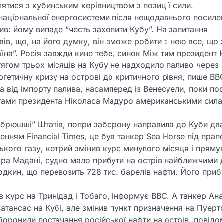
ятися з кубинським керівництвом з позиції сили.
с національної енергосистеми після нещодавнього посиле
в: йому випаде “честь захопити Кубу”. На запитання
овів, що, на його думку, він зможе робити з нею все, що 
їна”. Росія завжди кине тебе, синок Між тим президент 
ягом трьох місяців на Кубу не надходило паливо через
гетичну кризу на острові до критичного рівня, пише ВВ
 від імпорту палива, насамперед із Венесуели, поки по
тами президента Ніколаса Мадуро американськими сила
ідбрюшші” Штатів, попри заборону направила до Куби дв
енням Financial Times, це був танкер Sea Horse під пра
ького газу, котрий змінив курс минулого місяця і пряму
іра Мадані, судно мало прибути на острів найближчими 
дкин, що перевозить 728 тис. барелів нафти. Його приб
в курс на Тринідад і Тобаго, інформує BBC. А танкер Ана
атансас на Кубі, але змінив пункт призначення на Пуерт
боронили постачання російської нафти на острів, повід