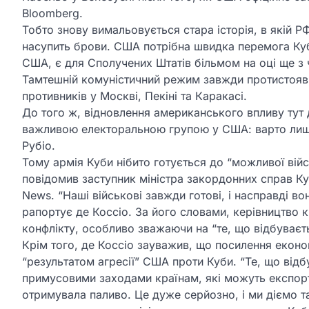
Bloomberg.
Тобто знову вимальовується стара історія, в якій Р
насупить брови. США потрібна швидка перемога Куб
США, є для Сполучених Штатів більмом на оці ще з 
Тамтешній комуністичний режим завжди протистояв 
противників у Москві, Пекіні та Каракасі.
До того ж, відновлення американського впливу тут
важливою електоральною групою у США: варто лиш
Рубіо.
Тому армія Куби нібито готується до “можливої війс
повідомив заступник міністра закордонних справ К
News. “Наші військові завжди готові, і насправді вон
рапортує де Коссіо. За його словами, керівництво 
конфлікту, особливо зважаючи на “те, що відбуваєть
Крім того, де Коссіо зауважив, що посилення екон
“результатом агресії” США проти Куби. “Те, що від
примусовими заходами країнам, які можуть експорту
отримувала паливо. Це дуже серйозно, і ми діємо та