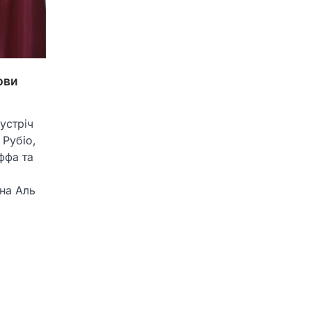
ови
устріч
Рубіо,
ффа та
на Аль