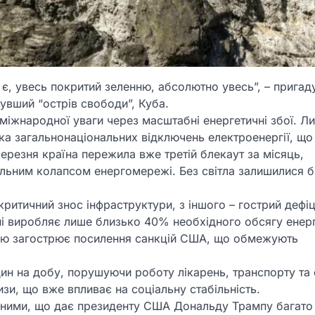
 є, увесь покритий зеленню, абсолютно увесь”, – прига
бувший “острів свободи”, Куба.
 міжнародної уваги через масштабні енергетичні збої. Л
ка загальнонаціональних відключень електроенергії, що
ерезня країна пережила вже третій блекаут за місяць,
альним колапсом енергомережі. Без світла залишилися б
 критичний знос інфраструктури, з іншого – гострий дефі
і виробляє лише близько 40% необхідного обсягу енергі
цію загострює посилення санкцій США, що обмежують
один на добу, порушуючи роботу лікарень, транспорту та
зи, що вже впливає на соціальну стабільність.
аченими, що дає президенту США Дональду Трампу багато