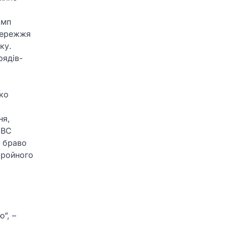
амп
збережжя
ку.
рядів-
ко
ня,
NBC
– браво
бройного
”, –