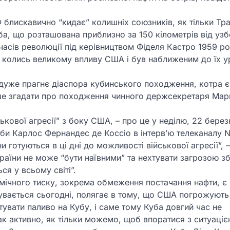
Ф блискавично “кидає” колишніх союзників, як тільки Тр
а, що розташована приблизно за 150 кілометрів від у
часів революції під керівництвом Фіделя Кастро 1959 ро
колись великому впливу США і був наближеним до їх у
 дуже прагнє діаспора кубинського походження, котра є
е згадати про походження чинного держсекретаря Мар
ькової агресії” з боку США, – про це у неділю, 22 берез
уби Карлос Фернандес де Коссіо в інтерв’ю телеканалу 
и готуються в ці дні до можливості військової агресії”, 
країни не може “бути наївними” та нехтувати загрозою з
ся у всьому світі”.
омічного тиску, зокрема обмеження постачання нафти, є
бувається сьогодні, полягає в тому, що США погрожують
вати паливо на Кубу, і саме тому Куба довгий час не
к активно, як тільки можемо, щоб впоратися з ситуацією