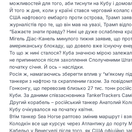
можливостей для того, аби тиснути на Кубу і домовл
Й того ж дня, коли у країні стався черговий колап
США нафтового ембарго проти острова, Трамп заяви
журналістів про те, що він мав на увазі, Трамп відп
“Бажаєте знати правду? Нині це дуже ослаблена кра
Мігель Діас-Канель минулого тижня заявив, що прот
американську блокаду, що довело вже існуючу енер
То що ж нині сталося? Куба значною мірою залежала
не припинилося після захоплення Сполученими Шта
початку січня. Й ось – наслідки.
Росія ж, намагаючись зберегти вплив у “м’якому п
танкери з нафтою та скрапленим газом. За повідомл
Гонконгу, що перевозив близько 27 тис. тонн російс
Куби. За даними співзасновника TankerTrackers Сам
Другий корабель – російський танкер Анатолий Коло
Кубу очікувалося на початку квітня.
Втім танкер Sea Horse раптово змінив маршрут і взя
Колодкін все ще курсує через Атлантику до порту М
Кабельо у Венесуелі після того, як США офіційно за