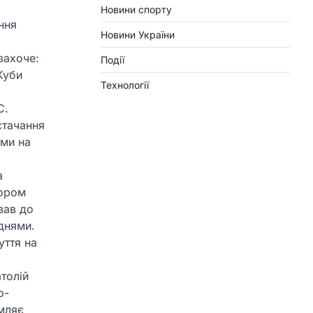
Новини спорту
ння
Новини України
захоче:
Події
Куби
Технології
С.
стачання
ми на
а
пором
вав до
днями.
уття на
толій
о-
омляє