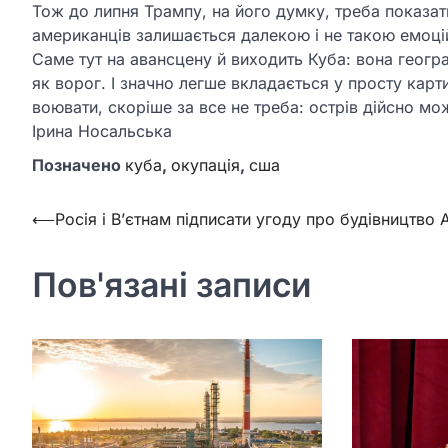
Тож до липня Трампу, на його думку, треба показати
американців залишається далекою і не такою емоці
Саме тут на авансцену й виходить Куба: вона геогра
як ворог. І значно легше вкладається у просту кар
воювати, скоріше за все не треба: острів дійсно м
Ірина Носальська
Позначено
куба
,
окупація
,
сша
Навігація
⟵
Росія і В’єтнам підписати угоду про будівництво
записів
Пов'язані записи