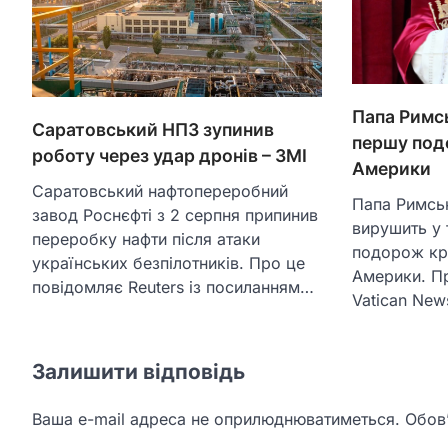
Папа Римс
Саратовський НПЗ зупинив
першу под
роботу через удар дронів – ЗМІ
Америки
Саратовський нафтопереробний
Папа Римськ
завод Роснєфті з 2 серпня припинив
вирушить у
переробку нафти після атаки
подорож кр
українських безпілотників. Про це
Америки. П
повідомляє Reuters із посиланням…
Vatican Ne
Залишити відповідь
Ваша e-mail адреса не оприлюднюватиметься.
Обов’