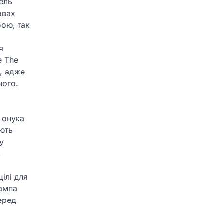
ель
овах
бою, так
я
е The
я, адже
ного.
 онука
яють
у
в
ілі для
рампа
перед