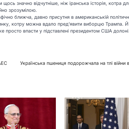
 щось значно відчутніше, ніж іранська історія, котра дл
йно зрозумілою.
фічно ближча, давно присутня в американській політичні
тинку, котру можна вдало пред’явити виборцю Трампа. Й
оже просто впасти у підставлені президентом США долоні
 АЕС
Українська пшениця подорожчала на тлі війни в