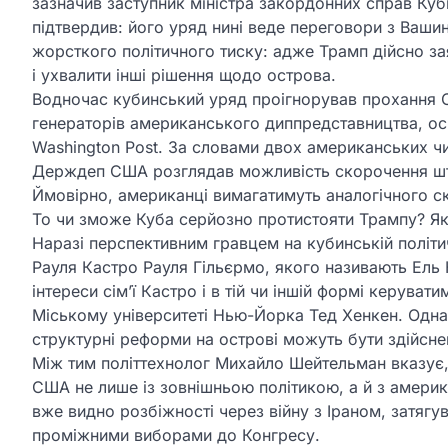
зазначив заступник міністра закордонних справ Куб
підтвердив: його уряд нині веде переговори з Ваши
жорсткого політичного тиску: адже Трамп дійсно з
і ухвалити інші рішення щодо острова.
Водночас кубинський уряд проігнорував прохання С
генераторів американського диппредставництва, о
Washington Post. За словами двох американських чин
Держдеп США розглядав можливість скорочення штат
Ймовірно, американці вимагатимуть аналогічного с
То чи зможе Куба серйозно протистояти Трампу? Як 
Наразі перспективним гравцем на кубинській політи
Рауля Кастро Рауля Гільєрмо, якого називають Ель 
інтереси сім’ї Кастро і в тій чи іншій формі керуват
Міському університеті Нью-Йорка Тед Хенкен. Однак
структурні реформи на острові можуть бути здійснен
Між тим політтехнолог Михайло Шейтельман вказує,
США не лише із зовнішньою політикою, а й з амери
вже видно розбіжності через війну з Іраном, затягу
проміжними виборами до Конгресу.