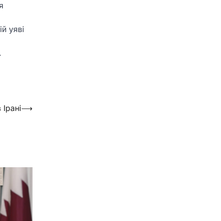
я
й уяві
.
 Ірані
⟶