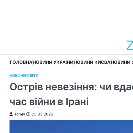
Перейти
до
вмісту
ГОЛОВНА
НОВИНИ УКРАЇНИ
НОВИНИ КИЄВА
НОВИНИ 
НОВИНИ СВІТУ
Острів невезіння: чи вд
час війни в Ірані
admin
23.03.2026