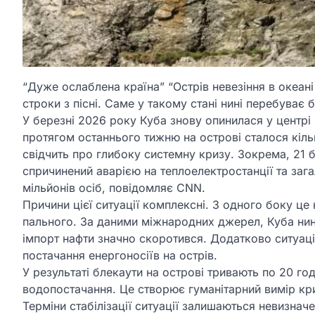
“Дуже ослаблена країна” “Острів невезіння в океані
строки з пісні. Саме у такому стані нині перебуває 
У березні 2026 року Куба знову опинилася у центрі
протягом останнього тижню на острові сталося кіль
свідчить про глибоку системну кризу. Зокрема, 21 б
спричинений аварією на теплоелектростанції та заг
мільйонів осіб, повідомляє CNN.
Причини цієї ситуації комплексні. З одного боку це
пального. За даними міжнародних джерел, Куба нин
імпорт нафти значно скоротився. Додатково ситуа
постачання енергоносіїв на острів.
У результаті блекаути на острові тривають по 20 г
водопостачання. Це створює гуманітарний вимір кри
Терміни стабілізації ситуації залишаються невизн