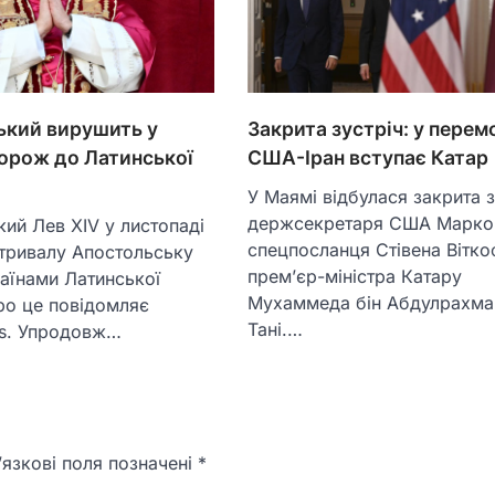
ький вирушить у
Закрита зустріч: у перем
орож до Латинської
США-Іран вступає Катар
У Маямі відбулася закрита з
держсекретаря США Марко 
ий Лев XIV у листопаді
спецпосланця Стівена Вітко
 тривалу Апостольську
прем’єр-міністра Катару
аїнами Латинської
Мухаммеда бін Абдулрахма
ро це повідомляє
Тані.…
ws. Упродовж…
язкові поля позначені
*