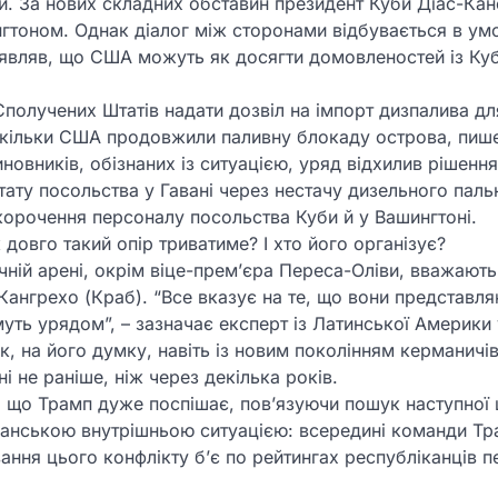
и. За нових складних обставин президент Куби Діас-Кан
нгтоном. Однак діалог між сторонами відбувається в ум
аявляв, що США можуть як досягти домовленостей із Ку
получених Штатів надати дозвіл на імпорт дизпалива дл
скільки США продовжили паливну блокаду острова, пиш
овників, обізнаних із ситуацією, уряд відхилив рішенн
у посольства у Гавані через нестачу дизельного паль
корочення персоналу посольства Куби й у Вашингтоні.
довго такий опір триватиме? І хто його організує?
чній арені, окрім віце-прем’єра Переса-Оліви, вважають
Кангрехо (Краб). “Все вказує на те, що вони представл
имуть урядом”, – зазначає експерт із Латинської Америки 
, на його думку, навіть із новим поколінням керманичі
і не раніше, ніж через декілька років.
 що Трамп дуже поспішає, пов’язуючи пошук наступної ц
канською внутрішньою ситуацією: всередині команди Т
вання цього конфлікту б’є по рейтингах республіканців 