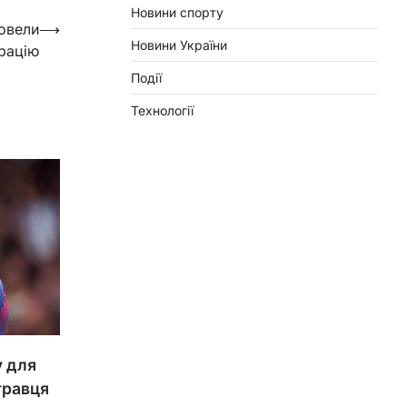
Новини спорту
ровели
⟶
Новини України
рацію
Події
Технології
у для
гравця