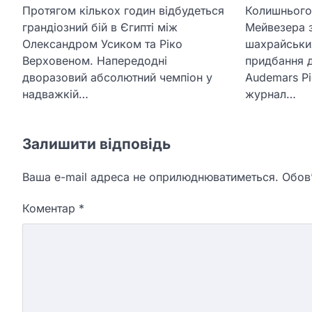
Протягом кількох годин відбудеться
Колишнього
грандіозний бій в Єгипті між
Мейвезера 
Олександром Усиком та Ріко
шахрайських
Верховеном. Напередодні
придбання 
дворазовий абсолютний чемпіон у
Audemars Pi
надважкій…
журнал…
Залишити відповідь
Ваша e-mail адреса не оприлюднюватиметься.
Обов’
Коментар
*