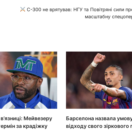
С-300 не врятував: НГУ та Повітряні сили п
масштабну спецопе
 в’язниці: Мейвезеру
Барселона назвала умов
ермін за крадіжку
відходу свого зіркового 