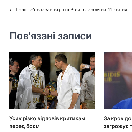
Навігація
⟵
Генштаб назвав втрати Росії станом на 11 квітня
записів
Пов'язані записи
Усик різко відповів критикам
За крок до
перед боєм
загрожує т