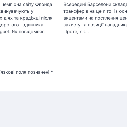
 чемпіона світу Флойда
Всередині Барселони склад
звинувачують у
трансферів на це літо, із о
 діях та крадіжці після
акцентами на посилення це
дорогого годинника
захисту та позиції нападник
guet. Як повідомляє
Проте, як…
язкові поля позначені
*