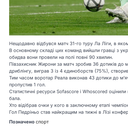
Нещодавно відбувся матч 31-го туру Ла Ліги, в як
В основному складі цих команд вийшли гравці з укр
обидва вони провели на полі повні 90 хвилин.
Півзахисник Жирони за матч зробив 36 дотиків до м’
дриблінгу, виграв 3 із 4 єдиноборств (75%), створив
Тим часом воротар Реала виконав 43 дотики до м’яча
пропустив 1 гол.
Статистичні ресурси Sofascore і Whoscored оцінили ви
бала.
Хто відібрав очки у кого в заключному етапі чемпіон
Гол Педріньо став найкращим на тижні в Лізі конфер
Позначено
спорт