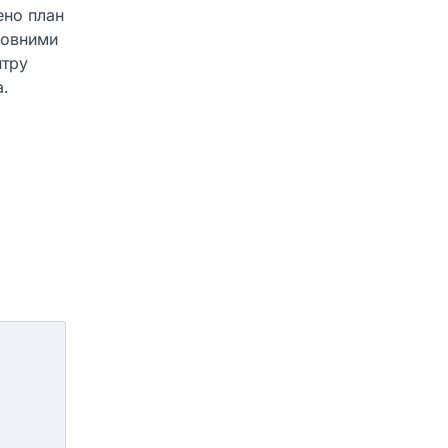
ено план
сновними
нтру
а.