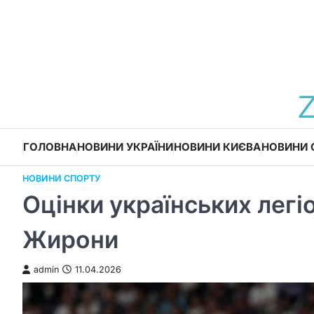
Перейти
до
вмісту
ГОЛОВНА
НОВИНИ УКРАЇНИ
НОВИНИ КИЄВА
НОВИНИ 
НОВИНИ СПОРТУ
Оцінки українських легіо
Жирони
admin
11.04.2026