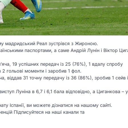
ому мадридський Реал зустрівся з Жироною.
аїнськими паспортами, а саме Андрій Лунін і Віктор Циг
яча, 19 успішних передач із 25 (76%), 1 вдалу спробу
 2 гольові моменти і заробив 1 фол.
, віддав 31 точну передачу із 36 (86%), зробив 1 сейв 
ступ Луніна в 6,7 і 6,1 бала відповідно, а Циганкова – у 
ату Іспанії, ви можете дізнатися на нашому сайті.
енцій Підписуйтеся на наші канали та