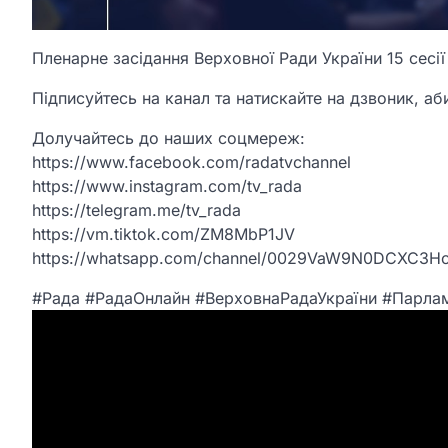
Пленарне засідання Верховної Ради України 15 сесії
Підписуйтесь на канал та натискайте на дзвоник, аби
Долучайтесь до наших соцмереж:
https://www.facebook.com/radatvchannel
https://www.instagram.com/tv_rada
https://telegram.me/tv_rada
https://vm.tiktok.com/ZM8MbP1JV
https://whatsapp.com/channel/0029VaW9N0DCXC3H
#Рада #РадаОнлайн #ВерховнаРадаУкраїни #Парла