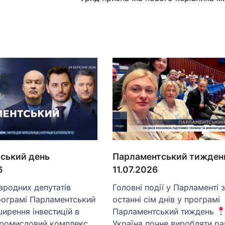
ський день
Парламентський тижден
6
11.07.2026
ародних депутатів
Головні події у Парламенті 
рограмі Парламентський
останні сім днів у програмі
ирення інвестицій в
Парламентський тиждень
ромисловий комплекс.
Україна почне виробляти ра