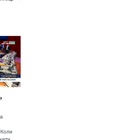
ь
за
Коли
кети