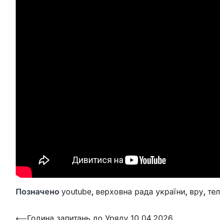
Позначено
youtube
,
верховна рада україни
,
вру
,
те
Навігація
⟵
Година запитань до Уряду 10.04.2026