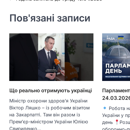
записів
Пов'язані записи
Що реально отримують українці
Парламент
24.03.202
Міністр охорони здоров’я України
Віктор Ляшко – із робочим візитом
Робота н
на Закарпатті. Там він разом із
України у п
Прем’єр-міністром України Юлією
день
Розш
Свириденко…
оборонно-п