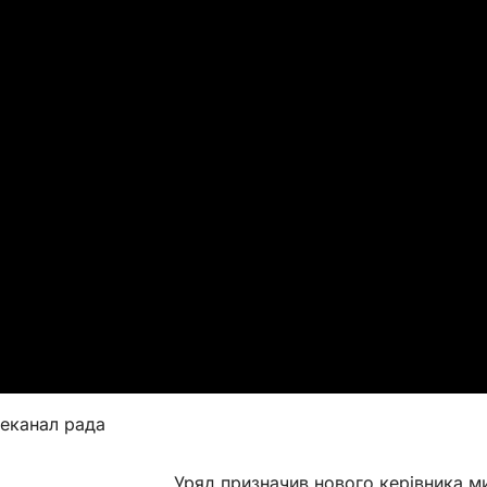
леканал рада
Уряд призначив нового керівника м