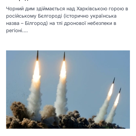
Чорний дим здіймається над Харківською горою в
російському Бєлгороді (історично українська
назва – Білгород) на тлі дронової небезпеки в
регіоні.…