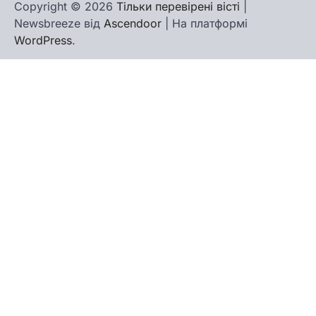
Copyright © 2026
Тільки перевірені вісті
|
Newsbreeze від
Ascendoor
| На платформі
WordPress
.