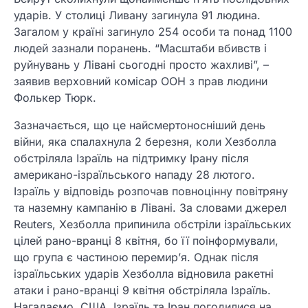
ударів. У столиці Ливану загинула 91 людина.
Загалом у країні загинуло 254 особи та понад 1100
людей зазнали поранень. “Масштаби вбивств і
руйнувань у Лівані сьогодні просто жахливі”, –
заявив верховний комісар ООН з прав людини
Фолькер Тюрк.
Зазначається, що це найсмертоносніший день
війни, яка спалахнула 2 березня, коли Хезболла
обстріляла Ізраїль на підтримку Ірану після
американо-ізраїльського нападу 28 лютого.
Ізраїль у відповідь розпочав повноцінну повітряну
та наземну кампанію в Лівані. За словами джерел
Reuters, Хезболла припинила обстріли ізраїльських
цілей рано-вранці 8 квітня, бо її поінформували,
що група є частиною перемир’я. Однак після
ізраїльських ударів Хезболла відновила ракетні
атаки і рано-вранці 9 квітня обстріляла Ізраїль.
Нагадаємо, США, Ізраїль та Іран погодилися на