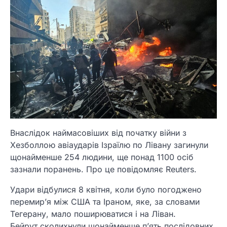
Внаслідок наймасовіших від початку війни з
Хезболлою авіаударів Ізраїлю по Лівану загинули
щонайменше 254 людини, ще понад 1100 осіб
зазнали поранень. Про це повідомляє Reuters.
Удари відбулися 8 квітня, коли було погоджено
перемир’я між США та Іраном, яке, за словами
Тегерану, мало поширюватися і на Ліван.
Бейрут сколихнули щонайменше п’ять послідовних