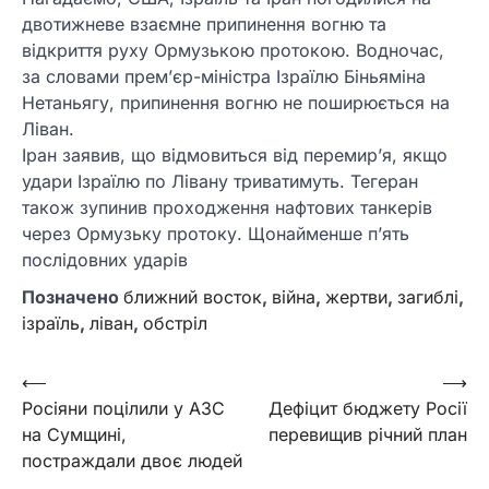
двотижневе взаємне припинення вогню та
відкриття руху Ормузькою протокою. Водночас,
за словами прем’єр-міністра Ізраїлю Біньяміна
Нетаньягу, припинення вогню не поширюється на
Ліван.
Іран заявив, що відмовиться від перемир’я, якщо
удари Ізраїлю по Лівану триватимуть. Тегеран
також зупинив проходження нафтових танкерів
через Ормузьку протоку. Щонайменше п’ять
послідовних ударів
Позначено
ближний восток
,
війна
,
жертви
,
загиблі
,
ізраїль
,
ліван
,
обстріл
Навігація
⟵
⟶
Росіяни поцілили у АЗС
Дефіцит бюджету Росії
записів
на Сумщині,
перевищив річний план
постраждали двоє людей