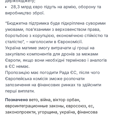
держбюджету;
28,3 млрд євро підуть на армію, оборону та
виробництво зброї.
“Бюджетна підтримка буде підкріплена суворими
умовами, пов’язаними з верховенством права,
боротьбою з корупцією, економічною стійкістю та
сталістю”, – наголосили в Єврокомісії.
Україна матиме змогу витрачати ці гроші на
закупівлю компонентів для дронів за межами
Європи, якщо вони необхідні терміново і аналогів
в ЄС немає.
Пропозицію має погодити Рада ЄС, після чого
Європейська комісія зможе розпочати
запозичення на фінансових ринках та здійснити
перші виплати.
Позначено
вето
,
війна
,
віктор орбан
,
евроинтеграционные законы
,
євросоюз
,
єс
,
законопроекти
,
угорщина
,
україна
,
фінансова