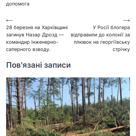
допомога
Навігація
⟵
⟶
28 березня на Харківщині
У Росії блогера
записів
загинув Назар Дрозд —
відправили до колонії за
командир інженерно-
плювок на георгіївську
саперного взводу.
стрічку
Пов'язані записи