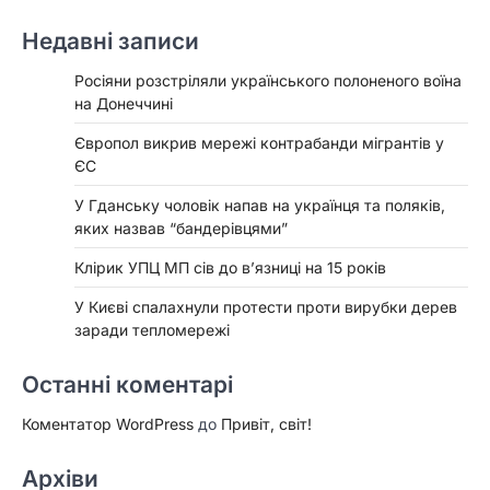
Недавні записи
Росіяни розстріляли українського полоненого воїна
на Донеччині
Європол викрив мережі контрабанди мігрантів у
ЄС
У Гданську чоловік напав на українця та поляків,
яких назвав “бандерівцями”
Клірик УПЦ МП сів до в’язниці на 15 років
У Києві спалахнули протести проти вирубки дерев
заради тепломережі
Останні коментарі
Коментатор WordPress
до
Привіт, світ!
Архіви