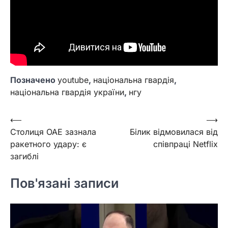
Позначено
youtube
,
національна гвардія
,
національна гвардія україни
,
нгу
Навігація
⟵
⟶
Столиця ОАЕ зазнала
Білик відмовилася від
записів
ракетного удару: є
співпраці Netflix
загиблі
Пов'язані записи