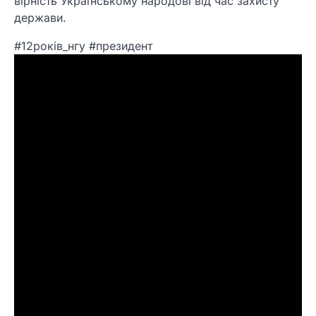
вірність Українському народові від час захисту
держави.
#12років_нгу #президент