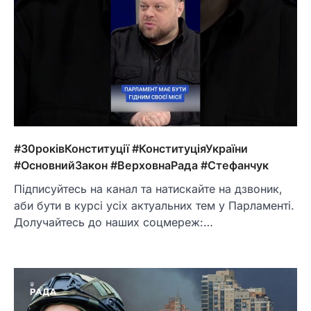
#30роківКонституції #КонституціяУкраїни
#ОсновнийЗакон #ВерховнаРада #Стефанчук
Підписуйтесь на канал та натискайте на дзвоник,
аби бути в курсі усіх актуальних тем у Парламенті.
Долучайтесь до наших соцмереж:…