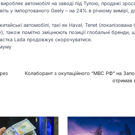
 виробляє автомобілі на заводі під Тулою, продажі зрос
авіть у імпортованого Geely – на 24% в річному вимірі, д
тайські автомобілі, такі як Haval, Tenet (локалізована 
), також помітно зміцнюють позиції глобальні бренди, 
 частка Lada продовжує скорочуватися.
імуму
рез
Колаборант з окупаційного “МВС РФ” на Запо
отримав 