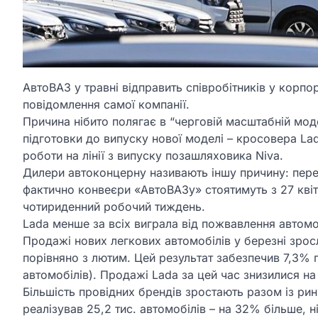
АвтоВАЗ у травні відправить співробітників у корпор
повідомлення самої компанії.
Причина нібито полягає в “черговій масштабній моде
підготовки до випуску нової моделі – кросовера Lad
роботи на лінії з випуску позашляховика Niva.
Дилери автоконцерну називають іншу причину: пере
фактично конвеєри «АвтоВАЗу» стоятимуть з 27 квіт
чотириденний робочий тиждень.
Lada менше за всіх виграла від пожвавлення автомоб
Продажі нових легкових автомобілів у березні зросл
порівняно з лютим. Цей результат забезпечив 7,3% п
автомобілів). Продажі Lada за цей час знизилися на
Більшість провідних брендів зростають разом із рин
реалізував 25,2 тис. автомобілів – на 32% більше, н