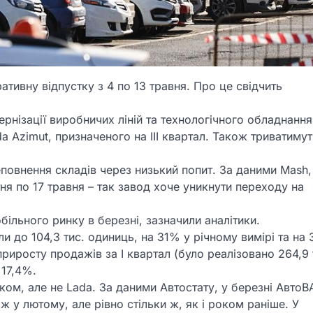
ативну відпустку з 4 по 13 травня. Про це свідчить
рнізації виробничих ліній та технологічного обладнання
a Azimut, призначеного на III квартал. Також триватимут
повнення складів через низький попит. За даними Mash,
ня по 17 травня – так завод хоче уникнути переходу на
ільного ринку в березні, зазначили аналітики.
и до 104,3 тис. одиниць, на 31% у річному вимірі та на
риросту продажів за I квартал (було реалізовано 264,9 
 17,4%.
ком, але не Lada. За даними Автостату, у березні АвтоВ
іж у лютому, але рівно стільки ж, як і роком раніше. У