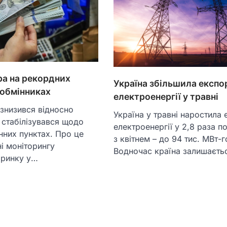
ра на рекордних
Україна збільшила експо
 обмінниках
електроенергії у травні
 знизився відносно
Україна у травні наростила 
 стабілізувався щодо
електроенергії у 2,8 раза п
нних пунктах. Про це
з квітнем – до 94 тис. МВт-г
ні моніторингу
Водночас країна залишаєт
 ринку у…