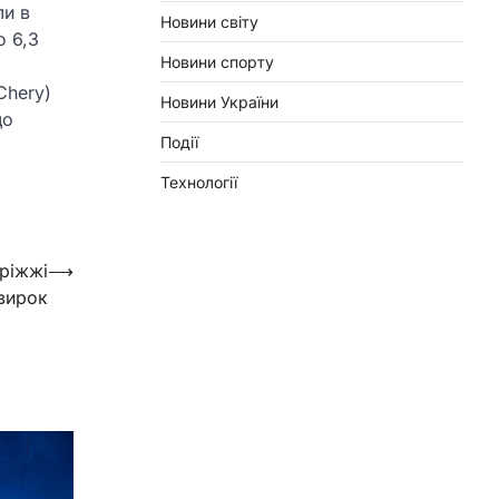
ли в
Новини світу
о 6,3
Новини спорту
Chery)
Новини України
що
Події
Технології
ріжжі
⟶
вирок