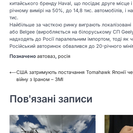
китайського бренду Haval, що посідає друге місце і
річному вимірі на 50%, до 14,8 тис. автомобілів, і н
тис.
Найбільше за часткою ринку виграють локалізовані ки
або Belgee (виробляється на білоруському СП Geely
надходять до Росії паралельним імпортом, тоді як
Російський авторинок обвалився до 20-річного мін
Позначено
автоваз
,
росія
Навігація
⟵
США затримують постачання Tomahawk Японії че
війну з Іраном – ЗМІ
записів
Пов'язані записи