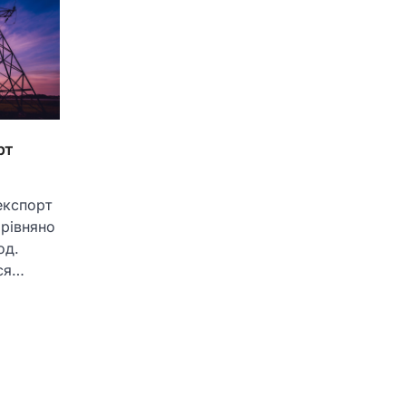
рт
експорт
орівняно
од.
ься…