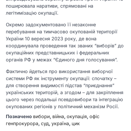
поширювала наративи, спрямовані на
легітимізацію окупації.
Окремо задокументовано її незаконне
перебування на тимчасово окупованій території
України 10 вересня 2023 року, де вона
координувала проведення так званих “виборів” до
окупаційних представницьких і федеральних
органів РФ у межах “Єдиного дня голосування”.
Фактично йдеться про використання виборчої
системи РФ як інструменту окупації: спочатку –
для створення видимості підстав “приєднання”
українських територій, а згодом – для закріплення
цього через подальші псевдовибори та інтеграцію
окупованих регіонів у політичний механізм Росії.
Позначено
вибори
,
війна
,
окупація
,
офіс
генпрокурора
,
суд
,
україна
,
цик