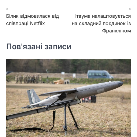
Навігація
⟵
⟶
Білик відмовилася від
Ітаума налаштовується
записів
співпраці Netflix
на складний поєдинок із
Франкліном
Пов'язані записи