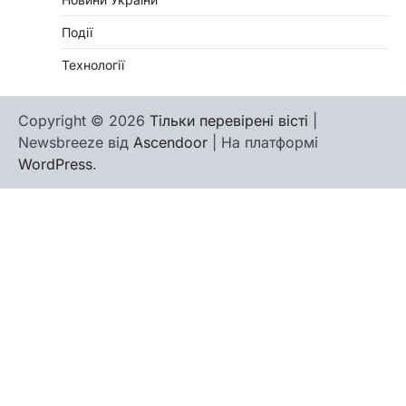
Події
Технології
Copyright © 2026
Тільки перевірені вісті
|
Newsbreeze від
Ascendoor
| На платформі
WordPress
.