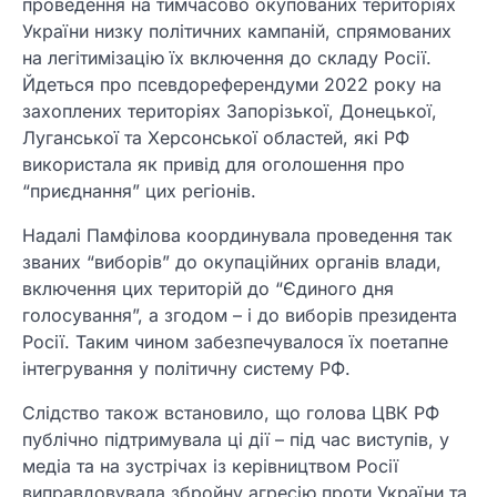
проведення на тимчасово окупованих територіях
України низку політичних кампаній, спрямованих
на легітимізацію їх включення до складу Росії.
Йдеться про псевдореферендуми 2022 року на
захоплених територіях Запорізької, Донецької,
Луганської та Херсонської областей, які РФ
використала як привід для оголошення про
“приєднання” цих регіонів.
Надалі Памфілова координувала проведення так
званих “виборів” до окупаційних органів влади,
включення цих територій до “Єдиного дня
голосування”, а згодом – і до виборів президента
Росії. Таким чином забезпечувалося їх поетапне
інтегрування у політичну систему РФ.
Слідство також встановило, що голова ЦВК РФ
публічно підтримувала ці дії – під час виступів, у
медіа та на зустрічах із керівництвом Росії
виправдовувала збройну агресію проти України та