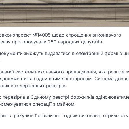
ий законопроєкт №14005 щодо спрощення виконавчого
шення проголосували 250 народних депутатів.
чі документи зможуть видаватися в електронній формі з 
.
ованої системи виконавчого провадження, яка розподіл
документи та надсилатиме їх сторонам. Система дозво
ників із державних реєстрів.
 перевірка в Єдиному реєстрі боржників здійснюватим
обмежуватися операції з майном.
криття рахунків боржників. Тоді як виконавці отримают