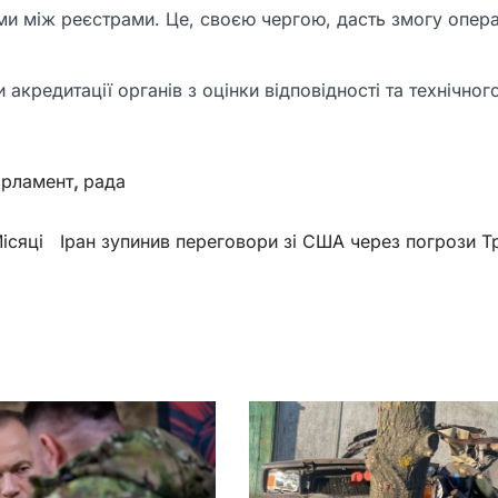
и між реєстрами. Це, своєю чергою, дасть змогу опер
акредитації органів з оцінки відповідності та технічног
арламент
,
рада
ісяці
Іран зупинив переговори зі США через погрози 