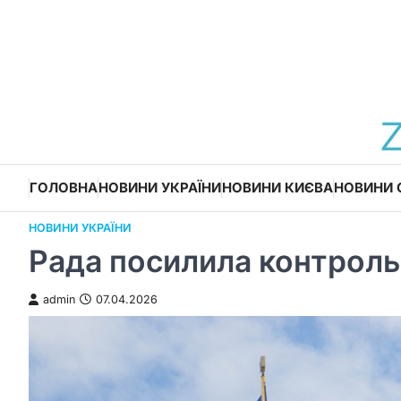
Перейти
до
вмісту
ГОЛОВНА
НОВИНИ УКРАЇНИ
НОВИНИ КИЄВА
НОВИНИ 
НОВИНИ УКРАЇНИ
Рада посилила контрол
admin
07.04.2026