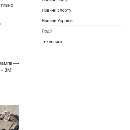
ативно
Новини спорту
Новини України
о
Події
Технології
Трампа
⟶
– ЗМІ