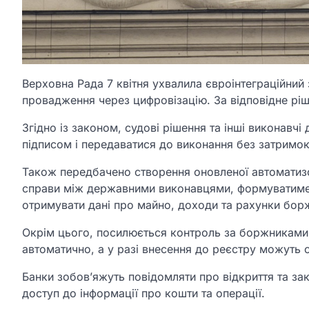
Верховна Рада 7 квітня ухвалила євроінтеграційн
провадження через цифровізацію. За відповідне рі
Згідно із законом, судові рішення та інші виконав
підписом і передаватися до виконання без затримок
Також передбачено створення оновленої автоматиз
справи між державними виконавцями, формуватиме 
отримувати дані про майно, доходи та рахунки борж
Окрім цього, посилюється контроль за боржниками:
автоматично, а у разі внесення до реєстру можуть 
Банки зобов’яжуть повідомляти про відкриття та за
доступ до інформації про кошти та операції.