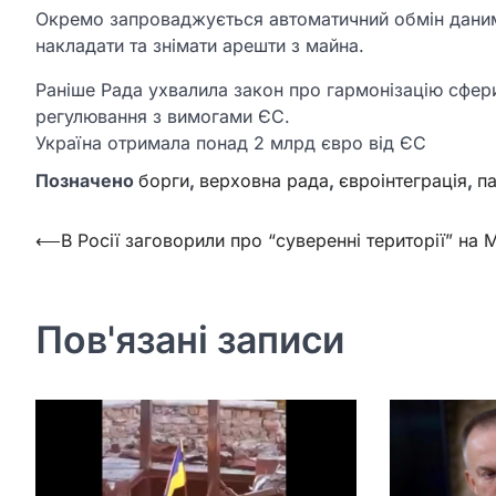
Окремо запроваджується автоматичний обмін даним
накладати та знімати арешти з майна.
Раніше Рада ухвалила закон про гармонізацію сфери 
регулювання з вимогами ЄС.
Україна отримала понад 2 млрд євро від ЄС
Позначено
борги
,
верховна рада
,
євроінтеграція
,
п
Навігація
⟵
В Росії заговорили про “суверенні території” на М
записів
Пов'язані записи