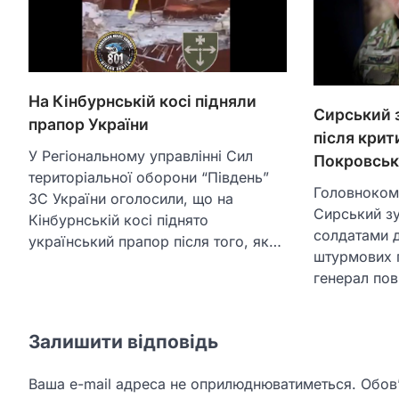
На Кінбурнській косі підняли
Сирський з
прапор України
після крит
У Регіональному управлінні Сил
Покровсь
територіальної оборони “Південь”
Головноком
ЗС України оголосили, що на
Сирський зу
Кінбурнській косі піднято
солдатами 
український прапор після того, як…
штурмових п
генерал пов
Залишити відповідь
Ваша e-mail адреса не оприлюднюватиметься.
Обов’