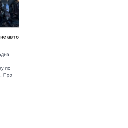
ьне авто
одна
ру по
ь. Про