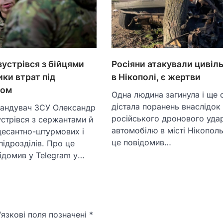
устрівся з бійцями
Росіяни атакували цивіл
ики втрат під
в Нікополі, є жертви
ком
Одна людина загинула і ще 
дістала поранень внаслідок
андувач ЗСУ Олександр
російського дронового уда
стрівся з сержантами й
автомобілю в місті Нікопол
десантно-штурмових і
це повідомив…
ідрозділів. Про це
ідомив у Telegram у…
язкові поля позначені
*