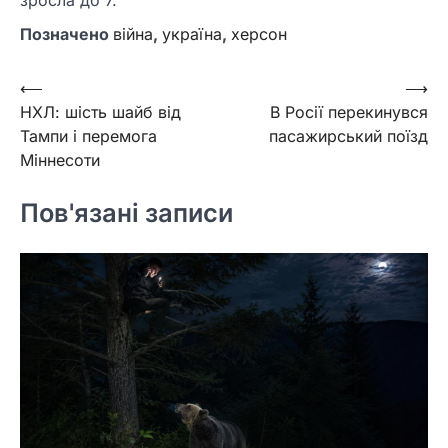
зросла до 7.
Позначено
війна
,
україна
,
херсон
Навігація
⟵
⟶
НХЛ: шість шайб від
В Росії перекинувся
записів
Тампи і перемога
пасажирський поїзд
Міннесоти
Пов'язані записи