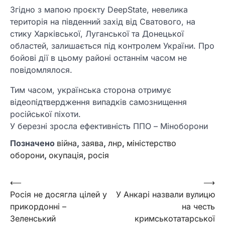
Згідно з мапою проєкту DeepState, невелика
територія на південний захід від Сватового, на
стику Харківської, Луганської та Донецької
областей, залишається під контролем України. Про
бойові дії в цьому районі останнім часом не
повідомлялося.
Тим часом, українська сторона отримує
відеопідтвердження випадків самознищення
російської піхоти.
У березні зросла ефективність ППО – Міноборони
Позначено
війна
,
заява
,
лнр
,
міністерство
оборони
,
окупація
,
росія
Навігація
⟵
⟶
Росія не досягла цілей у
У Анкарі назвали вулицю
записів
прикордонні –
на честь
Зеленський
кримськотатарської