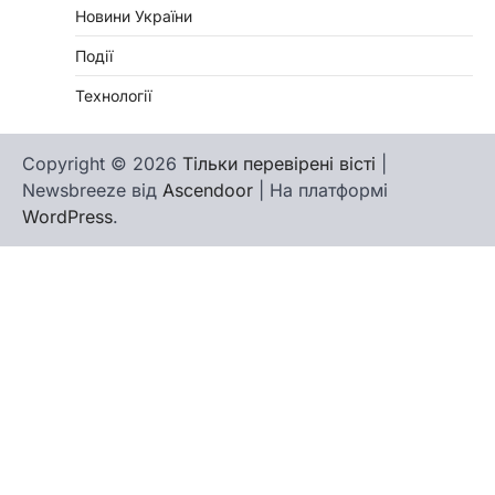
Новини України
Події
Технології
Copyright © 2026
Тільки перевірені вісті
|
Newsbreeze від
Ascendoor
| На платформі
WordPress
.