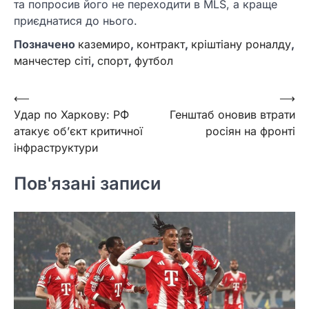
та попросив його не переходити в MLS, а краще
приєднатися до нього.
Позначено
каземиро
,
контракт
,
кріштіану роналду
,
манчестер сіті
,
спорт
,
футбол
Навігація
⟵
⟶
Удар по Харкову: РФ
Генштаб оновив втрати
записів
атакує обʼєкт критичної
росіян на фронті
інфраструктури
Пов'язані записи