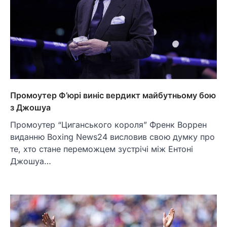
Промоутер Ф’юрі виніс вердикт майбутньому бою
з Джошуа
Промоутер “Циганського короля” Френк Воррен
виданню Boxing News24 висловив свою думку про
те, хто стане переможцем зустрічі між Ентоні
Джошуа…