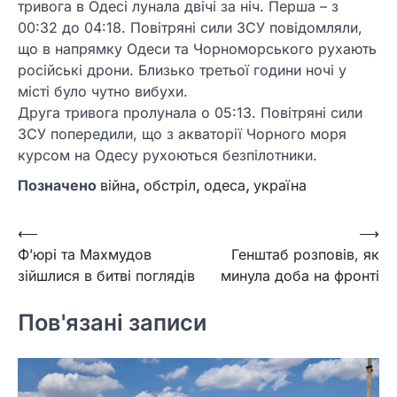
тривога в Одесі лунала двічі за ніч. Перша – з
00:32 до 04:18. Повітряні сили ЗСУ повідомляли,
що в напрямку Одеси та Чорноморського рухають
російські дрони. Близько третьої години ночі у
місті було чутно вибухи.
Друга тривога пролунала о 05:13. Повітряні сили
ЗСУ попередили, що з акваторії Чорного моря
курсом на Одесу рухоються безпілотники.
Позначено
війна
,
обстріл
,
одеса
,
україна
Навігація
⟵
⟶
Ф’юрі та Махмудов
Генштаб розповів, як
записів
зійшлися в битві поглядів
минула доба на фронті
Пов'язані записи