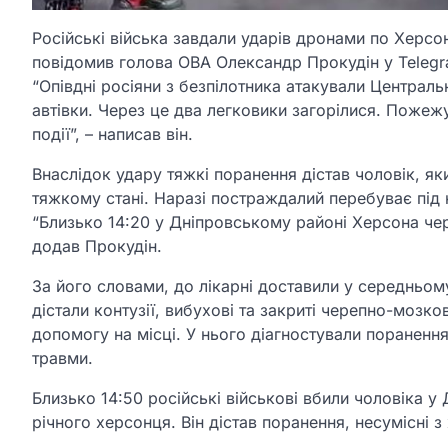
Російські війська завдали ударів дронами по Херсон
повідомив голова ОВА Олександр Прокудін у Telegra
“Опівдні росіяни з безпілотника атакували Централ
автівки. Через це два легковики загорілися. Пожеж
події”, – написав він.
Внаслідок удару тяжкі поранення дістав чоловік, як
тяжкому стані. Наразі постраждалий перебуває під 
“Близько 14:20 у Дніпровському районі Херсона чер
додав Прокудін.
За його словами, до лікарні доставили у середньому
дістали контузії, вибухові та закриті черепно-моз
допомогу на місці. У нього діагностували пораненн
травми.
Близько 14:50 російські військові вбили чоловіка 
річного херсонця. Він дістав поранення, несумісні з