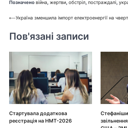
Позначено
війна
,
жертви
,
обстріл
,
постраждалі
,
укр
Навігація
⟵
Україна зменшила імпорт електроенергії на чвер
записів
Пов'язані записи
Стартувала додаткова
Стефаніши
реєстрація на НМТ-2026
звільнення