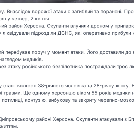
у. Внаслідок ворожої атаки є загиблий та поранені. Про
m у четвер, 2 квітня.
ьний район Херсона. Окупанти влучили дроном у припарк
у ліквідували підрозділи ДСНС, які оперативно прибули 
ий перебував поруч у момент атаки. Його доставили до л
наглядом медиків.
ез атаку російського безпілотника постраждали троє лю
 стані тяжкості 38-річного чоловіка та 28-річну жінку. 
кові травми. Ще одному херсонцю віком 55 років медики 
я потилиці, контузію, вибухову та закриту черепно-мозк
у Дніпровському районі Херсона. Окупанти атакували з Б
 життям.