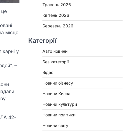
Травень 2026
 це
Квітень 2026
овані
Березень 2026
на місце
Категорії
ікарні у
Авто новини
Без категорії
дей”, –
Відео
Новини бізнесу
Вони
надали
Новини Києва
ову
Новини культури
Новини політики
пЛА 42-
Новини світу