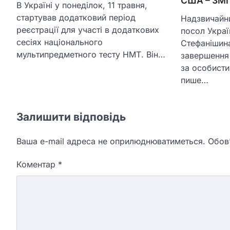
США – ЗМІ
В Україні у понеділок, 11 травня,
стартував додатковий період
Надзвичайн
реєстрації для участі в додаткових
посол Укра
сесіях національного
Стефанішин
мультипредметного тесту НМТ. Він…
завершення
за особисти
пише…
Залишити відповідь
Ваша e-mail адреса не оприлюднюватиметься.
Обов’
Коментар
*