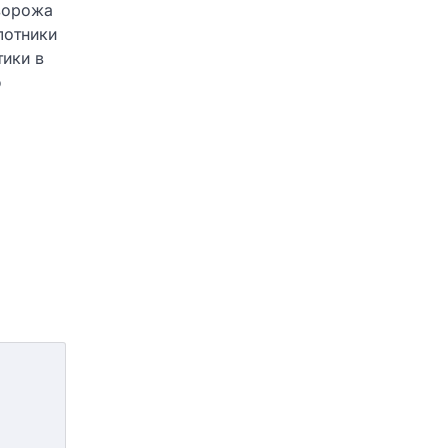
 ворожа
лотники
тики в
ю