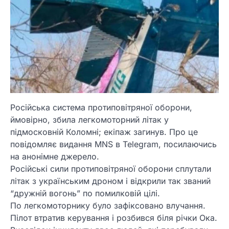
Російська система протиповітряної оборони,
ймовірно, збила легкомоторний літак у
підмосковній Коломні; екіпаж загинув. Про це
повідомляє видання MNS в Telegram, посилаючись
на анонімне джерело.
Російські сили протиповітряної оборони сплутали
літак з українським дроном і відкрили так званий
“дружній вогонь” по помилковій цілі.
По легкомоторнику було зафіксовано влучання.
Пілот втратив керування і розбився біля річки Ока.