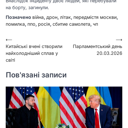
Внаслідок інциденту двоє людей, які перебували
на борту, загинули.
Позначено
війна
,
дрон
,
літак
,
передмістя москви
,
помилка
,
ппо
,
росія
,
сбитие самолета
,
чп
Навігація
⟵
⟶
Китайські вчені створили
Парламентський день
записів
найхолодніший сплав у
20.03.2026
світі
Пов'язані записи