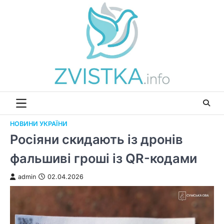
Перейти
до
вмісту
НОВИНИ УКРАЇНИ
Росіяни скидають із дронів
фальшиві гроші із QR-кодами
admin
02.04.2026