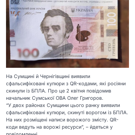
На Сумщині й Чернігівщині виявили
сфальсифіковані купюри з QR-кодами, які росіяни
скинули із БПЛА. Про це 2 квітня повідомив
начальник Сумської ОВА Олег Григоров.
“У двох районах Сумщини цього ранку виявили
сфальсифіковані купюри, скинуті ворогом із БПЛА.
На них розміщені написи ворожого змісту. QR-
коди ведуть на ворожі ресурси”, – йдеться у
повідомленні