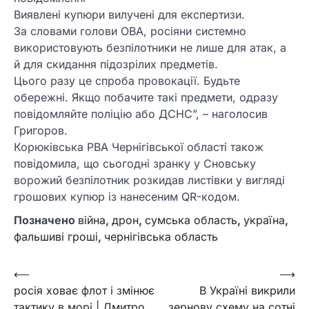
Виявлені купюри вилучені для експертизи.
За словами голови ОВА, росіяни системно
використовують безпілотники не лише для атак, а
й для скидання підозрілих предметів.
Цього разу це спроба провокації. Будьте
обережні. Якщо побачите такі предмети, одразу
повідомляйте поліцію або ДСНС”, – наголосив
Григоров.
Корюківська РВА Чернігівської області також
повідомила, що сьогодні зранку у Сновську
ворожий безпілотник розкидав листівки у вигляді
грошових купюр із нанесеним QR-кодом.
Позначено
війна
,
дрон
,
сумська область
,
україна
,
фальшиві гроші
,
чернігівська область
Навігація
⟵
⟶
росія ховає флот і змінює
В Україні викрили
записів
тактику в морі | Дмитро
зернову схему на сотні