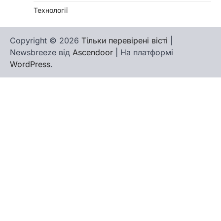
Технології
Copyright © 2026
Тільки перевірені вісті
|
Newsbreeze від
Ascendoor
| На платформі
WordPress
.