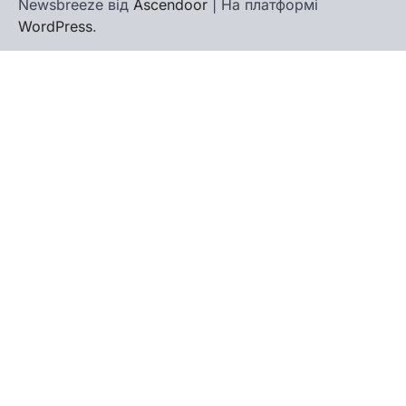
Newsbreeze від
Ascendoor
| На платформі
WordPress
.