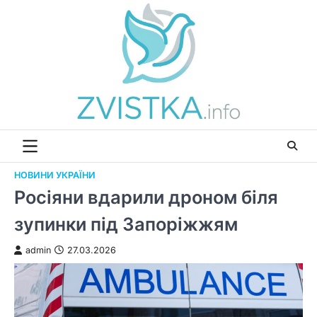
Перейти
до
вмісту
НОВИНИ УКРАЇНИ
Росіяни вдарили дроном біля
зупинки під Запоріжжям
admin
27.03.2026