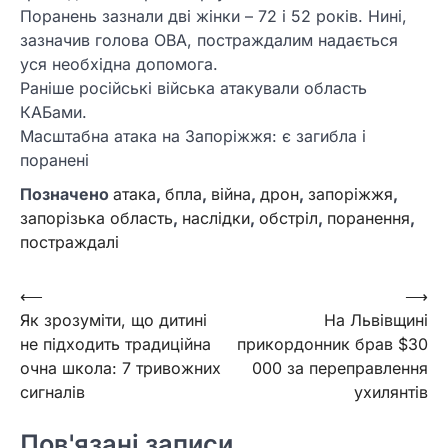
Поранень зазнали дві жінки – 72 і 52 років. Нині,
зазначив голова ОВА, постраждалим надається
уся необхідна допомога.
Раніше російські війська атакували область
КАБами.
Масштабна атака на Запоріжжя: є загибла і
поранені
Позначено
атака
,
бпла
,
війна
,
дрон
,
запоріжжя
,
запорізька область
,
наслідки
,
обстріл
,
поранення
,
постраждалі
Навігація
⟵
⟶
Як зрозуміти, що дитині
На Львівщині
записів
не підходить традиційна
прикордонник брав $30
очна школа: 7 тривожних
000 за переправлення
сигналів
ухилянтів
Пов'язані записи