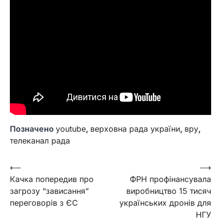
Позначено
youtube
,
верховна рада україни
,
вру
,
телеканал рада
Навігація
⟵
⟶
Качка попередив про
ФРН профінансувала
записів
загрозу “зависання”
виробництво 15 тисяч
переговорів з ЄС
українських дронів для
НГУ