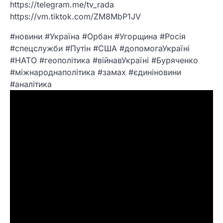
https://telegram.me/tv_rada
https://vm.tiktok.com/ZM8MbP1JV
#новини #Україна #Орбан #Угорщина #Росія
#спецслужби #Путін #США #допомогаУкраїні
#НАТО #геополітика #війнавУкраїні #Буряченко
#міжнароднаполітика #замах #єдиніновини
#аналітика