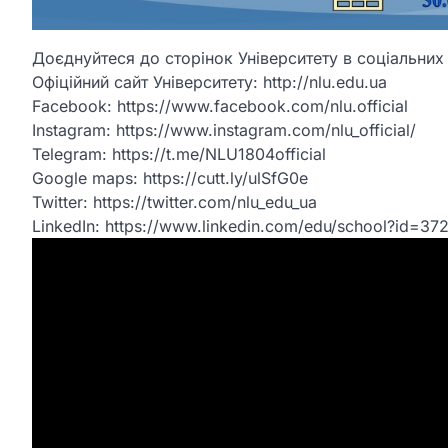
Доєднуйтеся до сторінок Університету в соціальни
Офіційний сайт Університету: http://nlu.edu.ua
Facebook: https://www.facebook.com/nlu.official
Instagram: https://www.instagram.com/nlu_official/
Telegram: https://t.me/NLU1804official
Google maps: https://cutt.ly/ulSfG0e
Twitter: https://twitter.com/nlu_edu_ua
LinkedIn: https://www.linkedin.com/edu/school?id=37