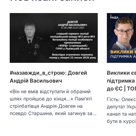
#назавжди_в_строю: Довгей
Виклики єв
Андрій Васильович
підтримка 
до ЄС | Т
«Він не вмів відступати й обраний
шлях пройшов до кінця…» Пам’яті
Гість: Олек
стрілбатівця Андрія Довгея на
депутат Укр
псевдо Старшина, який загинув за…
канал та на
бути в курс