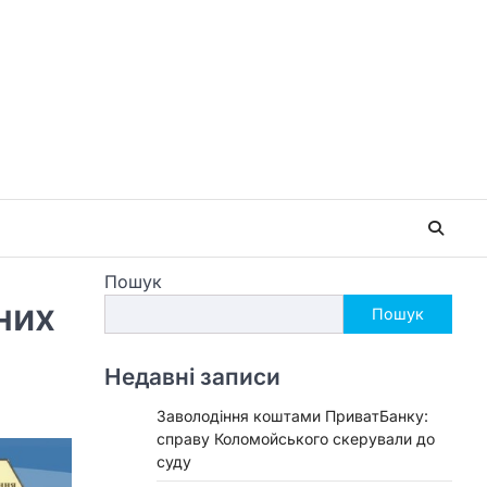
Пошук
них
Пошук
Недавні записи
Заволодіння коштами ПриватБанку:
справу Коломойського скерували до
суду