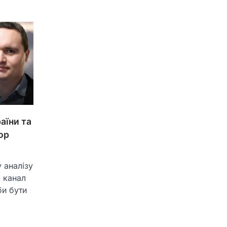
аїни та
гор
 аналізу
а канал
би бути