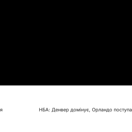
ня
НБА: Денвер домінує, Орландо поступа