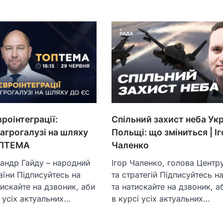
роінтеграції:
Спільний захист неба Укр
агрогалузі на шляху
Польщі: що зміниться | І
ОПТЕМА
Чаленко
сандр Гайду – народний
Ігор Чаленко, голова Центру
аїни Підписуйтесь на
та стратегій Підписуйтесь н
тискайте на дзвоник, аби
та натискайте на дзвоник, а
і усіх актуальних…
в курсі усіх актуальних…