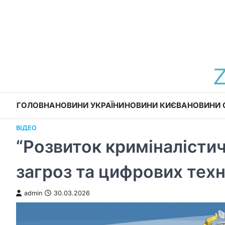
Перейти
до
вмісту
ГОЛОВНА
НОВИНИ УКРАЇНИ
НОВИНИ КИЄВА
НОВИНИ 
ВІДЕО
“Розвиток криміналістич
загроз та цифрових техн
admin
30.03.2026