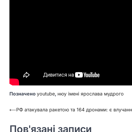
Позначено
youtube
,
нюу імені ярослава мудрого
Навігація
⟵
РФ атакувала ракетою та 164 дронами: є влучан
записів
Пов'язані записи