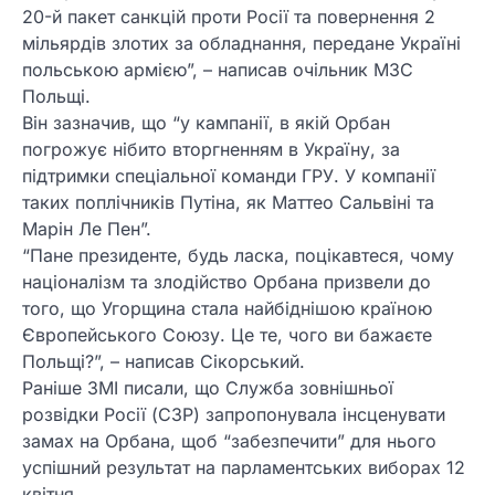
20-й пакет санкцій проти Росії та повернення 2
мільярдів злотих за обладнання, передане Україні
польською армією”, – написав очільник МЗС
Польщі.
Він зазначив, що “у кампанії, в якій Орбан
погрожує нібито вторгненням в Україну, за
підтримки спеціальної команди ГРУ. У компанії
таких поплічників Путіна, як Маттео Сальвіні та
Марін Ле Пен”.
“Пане президенте, будь ласка, поцікавтеся, чому
націоналізм та злодійство Орбана призвели до
того, що Угорщина стала найбіднішою країною
Європейського Союзу. Це те, чого ви бажаєте
Польщі?”, – написав Сікорський.
Раніше ЗМІ писали, що Служба зовнішньої
розвідки Росії (СЗР) запропонувала інсценувати
замах на Орбана, щоб “забезпечити” для нього
успішний результат на парламентських виборах 12
квітня.