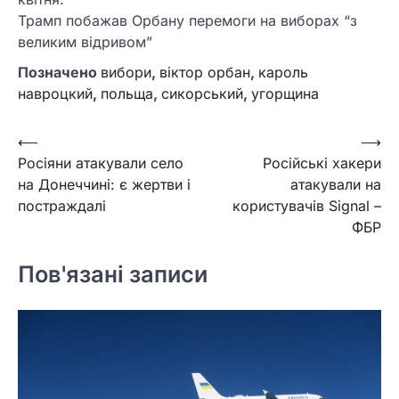
Трамп побажав Орбану перемоги на виборах “з
великим відривом”
Позначено
вибори
,
віктор орбан
,
кароль
навроцкий
,
польща
,
сикорський
,
угорщина
Навігація
⟵
⟶
Росіяни атакували село
Російські хакери
записів
на Донеччині: є жертви і
атакували на
постраждалі
користувачів Signal –
ФБР
Пов'язані записи