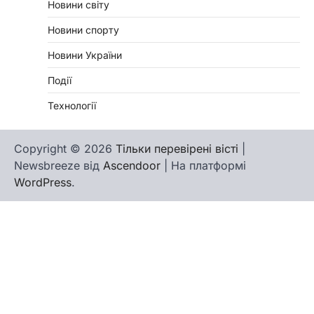
Новини світу
Новини спорту
Новини України
Події
Технології
Copyright © 2026
Тільки перевірені вісті
|
Newsbreeze від
Ascendoor
| На платформі
WordPress
.