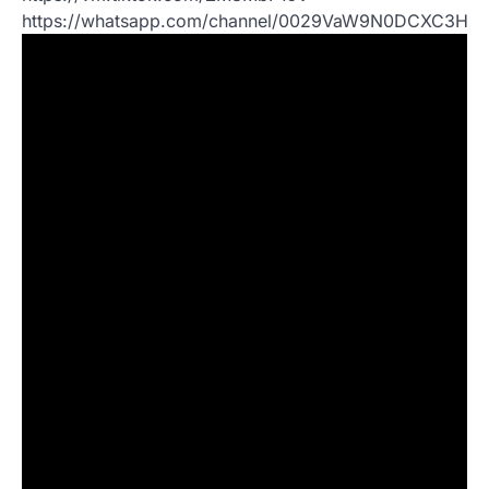
https://whatsapp.com/channel/0029VaW9N0DCXC3Hc