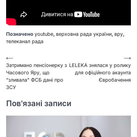
Позначено
youtube
,
верховна рада україни
,
вру
,
телеканал рада
Навігація
⟵
⟶
Затримано пенсіонерку з
LELEKA знялася у ролику
записів
Часового Яру, що
для офіційного акаунта
“зливала” ФСБ дані про
Євробачення
ЗСУ
Пов'язані записи