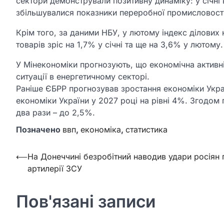
сектори демонстрували позитивну динаміку: у січні 
збільшувалися показники переробної промисловості
Крім того, за даними НБУ, у лютому індекс ділових н
товарів зріс на 1,7% у січні та ще на 3,6% у лютому.
У Мінекономіки прогнозують, що економічна активні
ситуації в енергетичному секторі.
Раніше ЄБРР прогнозував зростання економіки Украї
економіки України у 2027 році на рівні 4%. Згодом 
два рази – до 2,5%.
Позначено
ввп
,
економіка
,
статистика
Навігація
⟵
На Донеччині безробітний наводив удари росіян 
артилерії ЗСУ
записів
Пов'язані записи