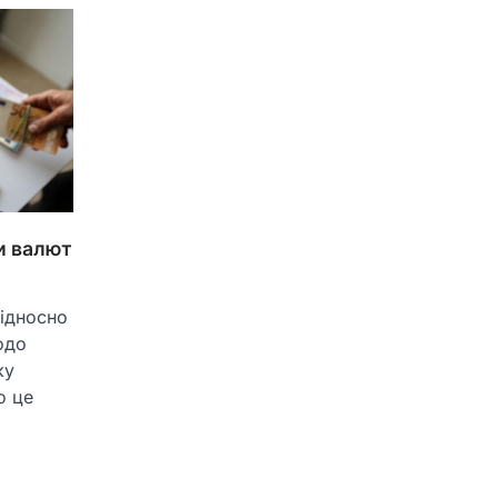
и валют
відносно
одо
ку
о це