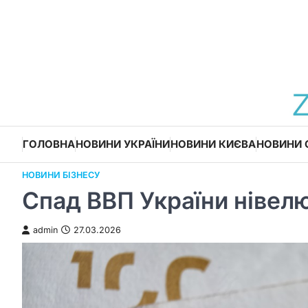
Перейти
до
вмісту
ГОЛОВНА
НОВИНИ УКРАЇНИ
НОВИНИ КИЄВА
НОВИНИ 
НОВИНИ БІЗНЕСУ
Спад ВВП України нівел
admin
27.03.2026