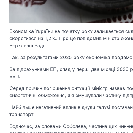
Економіка України на початку року залишається ск
скоротився на 1,2%. Про це повідомив міністр екон
Верховній Раді.
Так, за результатами 2025 року економіка продемон
За підрахунками ЕП, спад у перші два місяці 2026
ВВП.
Серед причин погіршення ситуації міністр назвав п
енергетичні обмеження, які змушували частину під
Найбільше негативний вплив відчули галузі постачан
транспорт.
Водночас, за словами Соболєва, частина цих чинни