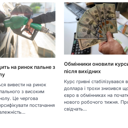
Обмінники оновили курс
дить на ринок пальне з
після вихідних
лу
Курс гривні стабілізувався 
ться вивести на ринок
доллара і трохи знизився щ
пального з високим
євро в обмінниках на почат
нолу. Це чергова
нового робочого тижня. Пр
рсифікувати постачання
свідчать…
залежність…