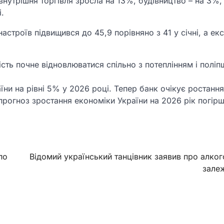
внутрішня торгівля зросла на 13%, будівництво – на 3%,
.
астроїв підвищився до 45,9 порівняно з 41 у січні, а ек
сть почне відновлюватися спільно з потеплінням і полі
ни на рівні 5% у 2026 році. Тепер банк очікує ростання
прогноз зростання економіки України на 2026 рік погір
по
Відомий український танцівник заявив про алко
залеж