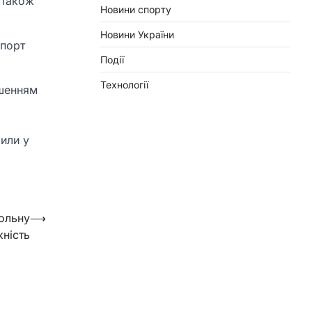
 також
Новини спорту
Новини України
спорт
Події
Технології
пшенням
шили у
гольну
⟶
ність