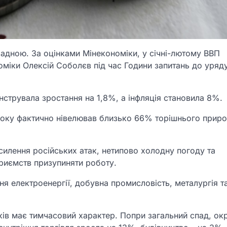
ладною. За оцінками Мінекономіки, у січні-лютому ВВП
оміки Олексій Соболєв під час Години запитань до уряд
струвала зростання на 1,8%, а інфляція становила 8%.
 року фактично нівелював близько 66% торішнього приро
осилення російських атак, нетипово холодну погоду та
приємств призупиняти роботу.
ня електроенергії, добувна промисловість, металургія т
ків має тимчасовий характер. Попри загальний спад, ок