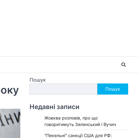
Пошук
року
Пошук
Недавні записи
Жовква розповів, про що
говоритимуть Зеленський і Вучич
“Пекельні” санкції США для РФ: