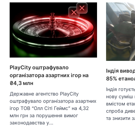
PlayCity оштрафувало
Індія виво
організатора азартних ігор на
85% етано
₴4,3 млн
Індія готує
Державне агентство PlayCity
нову суміш 
оштрафувало організатора азартних
вмістом ета
ігор ТОВ “Олл Сіті Геймс” на 4,32
спроба диве
млн грн за порушення вимог
та знизити 
законодавства у…