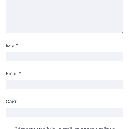
Ім'я
*
Email
*
Сайт
Зберегти моє ім'я, e-mail, та адресу сайту в