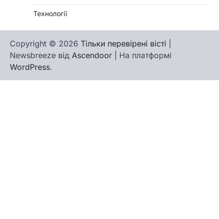
Технології
Copyright © 2026
Тільки перевірені вісті
|
Newsbreeze від
Ascendoor
| На платформі
WordPress
.