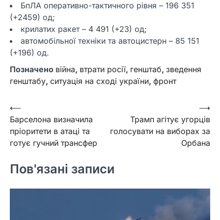
БпЛА оперативно-тактичного рівня – 196 351
(+2459) од;
крилатих ракет – 4 491 (+23) од;
автомобільної техніки та автоцистерн – 85 151
(+196) од.
Позначено
війна
,
втрати росії
,
генштаб
,
зведення
генштабу
,
ситуація на сході україни
,
фронт
Навігація
⟵
⟶
Барселона визначила
Трамп агітує угорців
записів
пріоритети в атаці та
голосувати на виборах за
готує гучний трансфер
Орбана
Пов'язані записи