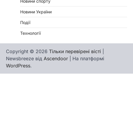
Новини спорту
Новини України
Події
Технології
Copyright © 2026
Тільки перевірені вісті
|
Newsbreeze від
Ascendoor
| На платформі
WordPress
.