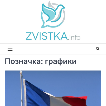
Перейти
до
вмісту
Позначка:
графики