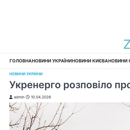
Перейти
до
вмісту
ГОЛОВНА
НОВИНИ УКРАЇНИ
НОВИНИ КИЄВА
НОВИНИ 
НОВИНИ УКРАЇНИ
Укренерго розповіло пр
admin
10.04.2026