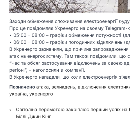
Заходи обмеження споживання електроенергії будуть 
Про це повідомляє Укренерго на своєму Telegram-к
• 05:00 – 08:00 – графіки обмеження потужності (д
• 06:00 – 08:00 – графіки погодинних відключень (дл
В Укренерго зазначили, що причина запровадження
атак на енергосистему. Там також повідомили, що с
“Час та обсяг застосування відключень за своєю ад
регіоні”, – наголосили в компанії.
В Укренерго нагадали, що коли електроенергія з’явл
Позначено
атака
,
великдень
,
відключення електрик
україна
,
укренерго
Навігація
⟵
Світоліна перемогою закріплює перший успіх на
Біллі Джин Кінг
записів