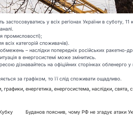
застосовуватись у всіх регіонах України в суботу, 11 к
аналі.
ля промисловості);
я всіх категорій споживачів).
 обмежень – наслідки попередніх російських ракетно-д
итуація в енергосистемі може змінитись.
ресою дізнавайтесь на офіційних сторінках обленерго 
яється за графіком, то її слід споживати ощадливо.
и
,
графики
,
енергетика
,
енергосистема
,
наслідки
,
свята
,
с
 Кубку
Буданов пояснив, чому РФ не згадує атаки У