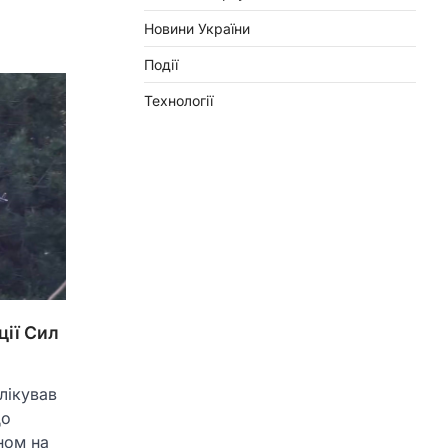
Новини України
Події
Технології
ції Сил
лікував
до
ном на