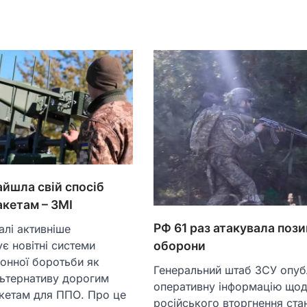
айшла свій спосіб
акетам – ЗМІ
РФ 61 раз атакувала пози
алі активніше
оборони
є новітні системи
онної боротьби як
Генеральний штаб ЗСУ опуб
ьтернативу дорогим
оперативну інформацію що
акетам для ППО. Про це
російського вторгнення ста