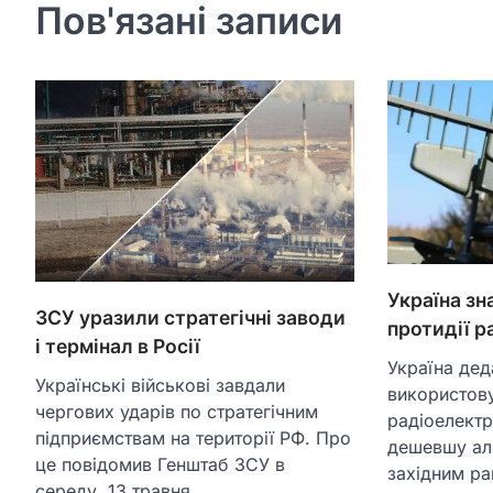
Пов'язані записи
Україна зн
ЗСУ уразили стратегічні заводи
протидії р
і термінал в Росії
Україна дед
Українські військові завдали
використову
чергових ударів по стратегічним
радіоелектр
підприємствам на території РФ. Про
дешевшу ал
це повідомив Генштаб ЗСУ в
західним р
середу, 13 травня.…