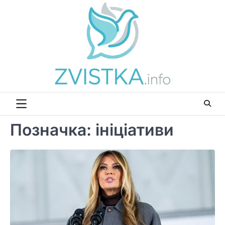
Перейти
до
вмісту
Позначка:
ініціативи