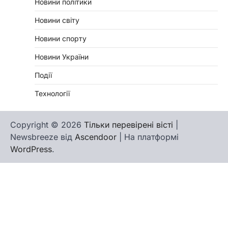
Новини політики
Новини світу
Новини спорту
Новини України
Події
Технології
Copyright © 2026
Тільки перевірені вісті
|
Newsbreeze від
Ascendoor
| На платформі
WordPress
.