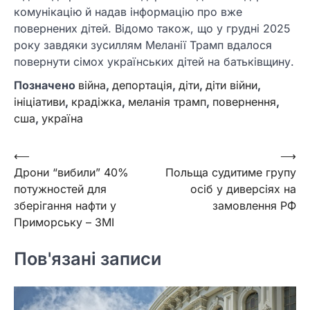
комунікацію й надав інформацію про вже
повернених дітей. Відомо також, що у грудні 2025
року завдяки зусиллям Меланії Трамп вдалося
повернути сімох українських дітей на батьківщину.
Позначено
війна
,
депортація
,
діти
,
діти війни
,
ініціативи
,
крадіжка
,
меланія трамп
,
повернення
,
сша
,
україна
Навігація
⟵
⟶
Дрони “вибили” 40%
Польща судитиме групу
записів
потужностей для
осіб у диверсіях на
зберігання нафти у
замовлення РФ
Приморську – ЗМІ
Пов'язані записи