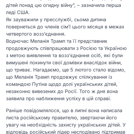
дітей понад цю огидну війну”, – зазначила перша
леді США.
Як зауважили у пресслужбі, сьома дитина
повернеться до членів сім’ї цього місяця в межах
четвертого возз’єднання.
Водночас Меланія Трамп та її представник
продовжують співпрацювати з Росією та Україною
з метою виявлення та возз’єднання осіб, які були
вимушені покинути свої домівки внаслідок війни,
що триває. Нагадаємо, ще 5 лютого стало відомо,
що Меланія Трамп продовжує спілкування із
командою Путіна щодо долі українських дітей,
незаконно вивезених до Росії. Того ж дня вона
заявила про наближення успіху в цій справі.
Раніше повідомлялося, що в липні вона написала
листа російському правителю, звертаючи його
увагу на необхідність захисту українських дітей. У
відповідь російський лідер несподівано підтримав