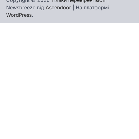
Copyright © 2026
Тільки перевірені вісті
|
Newsbreeze від
Ascendoor
| На платформі
WordPress
.