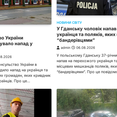
НОВИНИ СВІТУ
У Гданську чоловік напав
українця та поляків, яких
о України
“бандерівцями”
увало напад у
admin
06.08.2026
У польському Гданську 37-річни
08.2026
напав на перехожого українця т
нсульство України в
місцевих мешканців поляків, яки
дило напад на українця та
“бандерівцями”. Про це повідо
их громадян, яких кривдник
раїнців. Про це…