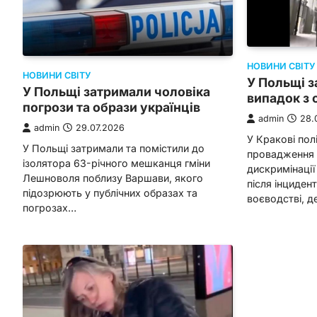
НОВИНИ СВІТУ
НОВИНИ СВІТУ
У Польщі з
У Польщі затримали чоловіка
випадок з 
погрози та образи українців
admin
28.
admin
29.07.2026
У Кракові пол
У Польщі затримали та помістили до
провадження 
ізолятора 63-річного мешканця гміни
дискримінації
Лешноволя поблизу Варшави, якого
після інциде
підозрюють у публічних образах та
воєводстві, д
погрозах…