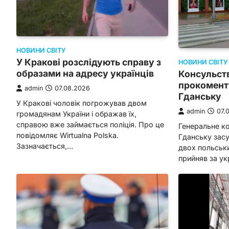
НОВИНИ СВІТУ
У Кракові розслідують справу з
НОВИНИ СВІТУ
образами на адресу українців
Консульств
прокомент
admin
07.08.2026
Гданську
У Кракові чоловік погрожував двом
admin
07.
громадянам України і ображав їх,
справою вже займається поліція. Про це
Генеральне ко
повідомляє Wirtualna Polska.
Гданську засу
Зазначається,…
двох польськ
прийняв за ук