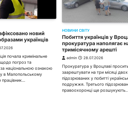
НОВИНИ СВІТУ
афіксовано новий
Побиття українців у Вроц
образами українців
прокуратура наполягає н
07.2026
тримісячному арешті
іція почала кримінальне
admin
28.07.2026
щодо погроз та
Прокуратура у Вроцлаві просит
 за національною ознакою
заарештувати на три місяці двох
нту в Малопольському
підозрюваних у побитті українсь
е працівник…
подружжя. Третього підозрюва
правоохоронці ще розшукують.